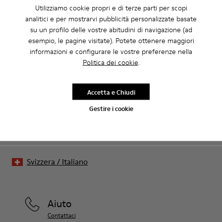
Utilizziamo cookie propri e di terze parti per scopi
CAMPER
UOMO SCARPE
CON REWALK SCARPE DA UOMO
analitici e per mostrarvi pubblicità personalizzate basate
su un profilo delle vostre abitudini di navigazione (ad
esempio, le pagine visitate). Potete ottenere maggiori
informazioni e configurare le vostre preferenze nella
Saldi: ottieni il 10% di sconto extra
Politica dei cookie
.
Proprio così. Entrando a far parte della nostra community godrai
di vantaggi esclusivi come sconti, accesso in anteprima, inviti a
eventi e molto altro.
Accetta e Chiudi
Gestire i cookie
Unisciti a noi
Svizzera
/
Italiano
Aiuto
Contattaci