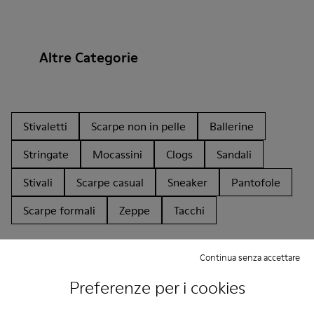
Altre Categorie
Stivaletti
Scarpe non in pelle
Ballerine
Stringate
Mocassini
Clogs
Sandali
Stivali
Scarpe casual
Sneaker
Pantofole
Scarpe formali
Zeppe
Tacchi
Continua senza accettare
Preferenze per i cookies