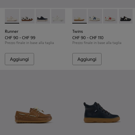
Runner - K800247-030 - Sneakers in pelle bianca per bambin
Runner - K800247-031
Runner - K800247-028
Runner - K800247-024
Twins - K800653-014 - Sneake
Twins - K800653-010 -
Twins - K80065
Twins 
Runner
Twins
CHF 90 - CHF 99
CHF 90 - CHF 110
Prezzo finale in base alla taglia
Prezzo finale in base alla taglia
Aggiungi
Aggiungi