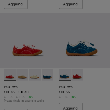
Aggiungi
Aggiungi
Peu Path - K800694-001 - Sneakers in nabuk rosso per bamb
Peu Path - K800694-004 - Sneakers marroni in nabuk
Peu Path - K800694-003 - Sneakers in nabuk g
Peu Path - K800694-002 - Sneakers in 
Peu Path - K800683-001 - Sn
Peu Path - K800683-
Peu Path
Peu Path
CHF 45 - CHF 49
CHF 56
CHF 90 - CHF 99
-50%
CHF 80
-30%
Prezzo finale in base alla taglia
Aggiungi