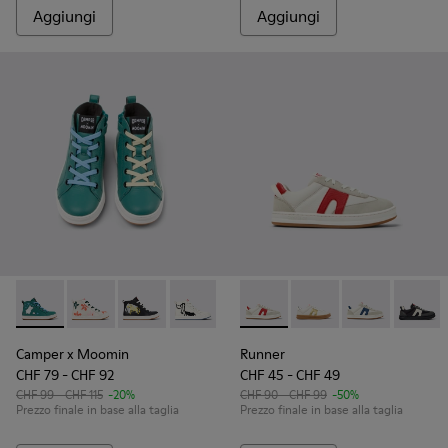
Aggiungi
Aggiungi
Camper x Moomin - K900261-013 - Sneakers in pelle verdi e
Camper x Moomin - K900261-012
Camper x Moomin - K900261-010
Camper x Moomin - K900261-009
Camper x Moomin - K900261-0
Runner - K800653-008 - Sneak
Runner - K800653-014 
Runner - K8006
Runner
Camper x Moomin
Runner
CHF 79 - CHF 92
CHF 45 - CHF 49
CHF 99 - CHF 115
-20%
CHF 90 - CHF 99
-50%
Prezzo finale in base alla taglia
Prezzo finale in base alla taglia