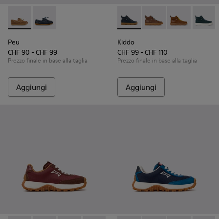
Peu - K800689-004 - Scarpe da barca in pelle marrone per 
Peu - K800689-002 - Scarpe da barca in pelle blu pe
Kiddo - K900189-026 - Stivale
Kiddo - K900189-028 - 
Kiddo - K9001
Kiddo -
Peu
Kiddo
CHF 90 - CHF 99
CHF 99 - CHF 110
Prezzo finale in base alla taglia
Prezzo finale in base alla taglia
Aggiungi
Aggiungi