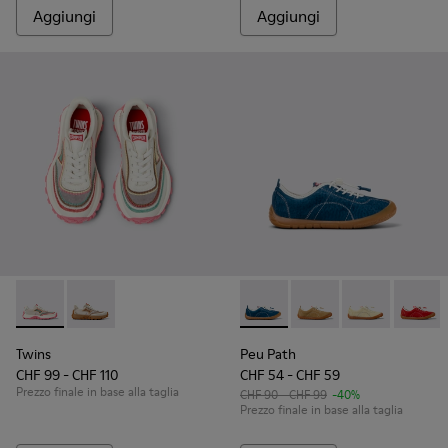
Aggiungi
Aggiungi
Twins - K800685-001 - Sneakers beige in tessuto per bambin
Twins - K800685-002
Peu Path - K800694-002 - Sne
Peu Path - K800694-0
Peu Path - K80
Peu Pat
Twins
Peu Path
CHF 99 - CHF 110
CHF 54 - CHF 59
Prezzo finale in base alla taglia
CHF 90 - CHF 99
-40%
Prezzo finale in base alla taglia