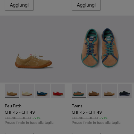
Aggiungi
Aggiungi
Peu Path - K800694-004 - Sneakers marroni in nabuk per b
Peu Path - K800694-003 - Sneakers in nabuk giallo p
Peu Path - K800694-002 - Sneakers in pelle n
Peu Path - K800694-001 - Sneakers in 
Twins - K800663-004 - Scarpe
Twins - K800663-007 -
Twins - K800
Twins 
Peu Path
Twins
CHF 45 - CHF 49
CHF 45 - CHF 49
CHF 90 - CHF 99
-50%
CHF 90 - CHF 99
-50%
Prezzo finale in base alla taglia
Prezzo finale in base alla taglia