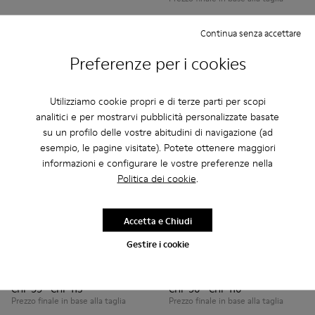
Continua senza accettare
Aggiungi
Aggiungi
Preferenze per i cookies
Utilizziamo cookie propri e di terze parti per scopi
analitici e per mostrarvi pubblicità personalizzate basate
su un profilo delle vostre abitudini di navigazione (ad
esempio, le pagine visitate). Potete ottenere maggiori
informazioni e configurare le vostre preferenze nella
Politica dei cookie
.
Accetta e Chiudi
Gestire i cookie
Pelotas - K800316-004 - Scarpe blu in pelle e tessuto per ba
Pelotas - K800316-003 - Scarpe nere in pelle e tessu
Runner - K800319-001 - Sneak
Runner - K800319-006 
Pelotas
Runner
CHF 99 - CHF 115
CHF 90 - CHF 110
Prezzo finale in base alla taglia
Prezzo finale in base alla taglia