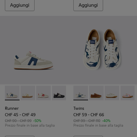
Aggiungi
Aggiungi
Runner - K800653-010 - Sneakers multicolori in pelle e nabu
Runner - K800653-014 - Sneakers in pelle multicolor
Runner - K800653-008 - Sneakers multicolori 
Runner - K800653-006
Runner - K800653-003
Twins - 80003-156 - Scarpe i
Runner - K800653-002
Twins - 80003-160
Twins - 80003
Twins -
Runner
Twins
CHF 45 - CHF 49
CHF 59 - CHF 66
CHF 90 - CHF 99
-50%
CHF 99 - CHF 110
-40%
Prezzo finale in base alla taglia
Prezzo finale in base alla taglia