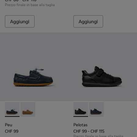
Prezzo finale in base alla taglia
Aggiungi
Aggiungi
Peu - K800689-002 - Scarpe da barca in pelle blu per bambi
Peu - K800689-004 - Scarpe da barca in pelle marro
Pelotas - K800316-003 - Scar
Pelotas - K800316-004
Peu
Pelotas
CHF 99
CHF 99 - CHF 115
Prezzo finale in base alla taglia