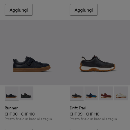
Aggiungi
Aggiungi
Runner - K800319-006 - Sneakers blu in pelle e tessuto per 
Runner - K800319-001 - Sneakers nere in pelle e tess
Drift Trail - K800548-004 - S
Drift Trail - K800548-
Drift Trail - 
Drift T
Runner
Drift Trail
CHF 90 - CHF 110
CHF 99 - CHF 110
Prezzo finale in base alla taglia
Prezzo finale in base alla taglia