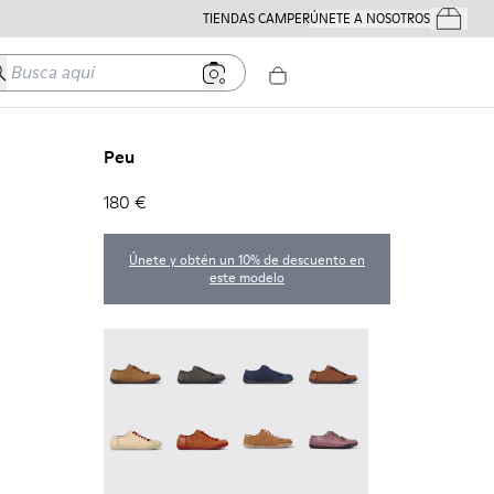
TIENDAS CAMPER
ÚNETE A NOSOTROS
Tus Pedido
usca aquí
Peu
180 €
Únete y obtén un 10% de descuento en
este modelo
Peu - 20848-251
Peu - 20848-247
Peu - 20848-228
Peu - 20848-225
Peu - 20848-214
Peu - 20848-211
Peu - 20848-206
Peu - 20848-203
Peu - 20848-197
Peu - 20848-187
Peu - 20848-183
Peu - 20848-179