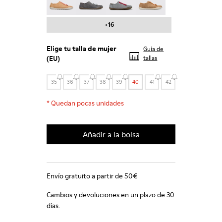
+16
Elige tu
talla de mujer
Guía de
(EU)
tallas
35
36
37
38
39
40
41
42
*
Quedan pocas unidades
Añadir a la bolsa
Envío gratuito a partir de 50€
Cambios y devoluciones en un plazo de 30
días.