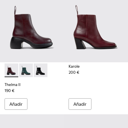
Karole
200 €
Thelma II - K400784-004 - Burgundy
Thelma II - K400784-002
Thelma II - K400784-001
Thelma II
190 €
Añadir
Añadir