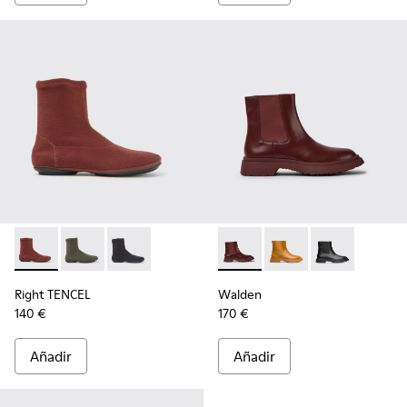
Right TENCEL - K400573-003 - Botines burdeos
Right TENCEL - K400573-002
Right TENCEL - K400573-001
Walden - K400531-005 - Bota
Walden - K400531-00
Walden - K400
Right TENCEL
Walden
140 €
170 €
Añadir
Añadir