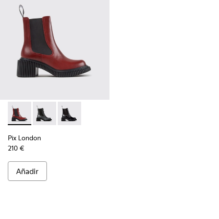
Pix London - K400803-004 - Botines de piel burdeos para m
Pix London - K400803-003
Pix London - K400803-001
Pix London
210 €
Añadir