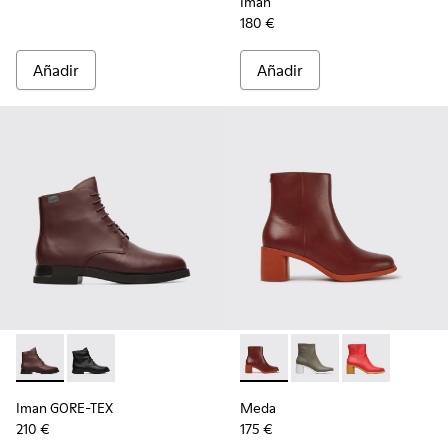
Iman
180 €
Añadir
Añadir
Iman GORE-TEX - K400342-002 - Burgundy
Iman GORE-TEX - K400342-001
Meda - K400455-013 - Botas 
Meda - K400455-004
Meda - K4004
Iman GORE-TEX
Meda
210 €
175 €