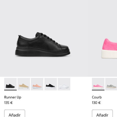
Runner Up - K200508-042 - Zapatillas de piel negras para mu
Runner Up - K200508-056
Runner Up - K200508-055
Runner Up - K200508-043 - Zapatillas d
Runner Up - K200508-041 - Zapat
Courb - K200
Courb 
Runner Up
Courb
135 €
130 €
Añadir
Añadir