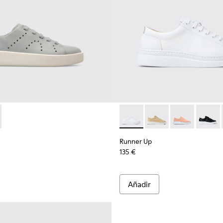
28-021 - Sneaker en gris para mujer
 - K200828-014 - Pink
Runner Up - K200508-041 - Zap
Runner Up - K200508
Runner Up - 
Runner 
Runner Up
135 €
Añadir