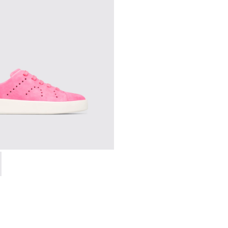
jer.
e piel negras para mujer.
illas blancas de piel para mujer.
828-014 - Pink
- K200828-021 - Sneaker en gris para mujer