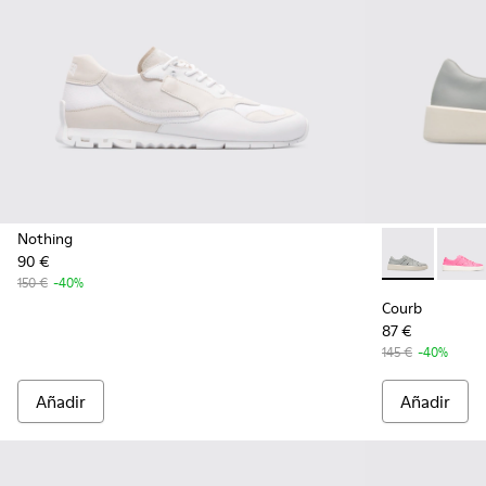
Nothing
90 €
Courb - K2008
Courb
150 €
-40%
Courb
87 €
145 €
-40%
Añadir
Añadir