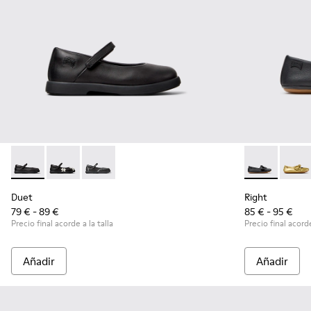
Duet - K800549-003 - Bailarinas de piel negras para niños.
Duet - K800549-006 - Bailarinas multicolor de piel pa
Duet - K800549-001 - Merceditas negras de pi
Right - K8007
Right
Duet
Right
79 € - 89 €
85 € - 95 €
Precio final acorde a la talla
Precio final acorde
Añadir
Añadir