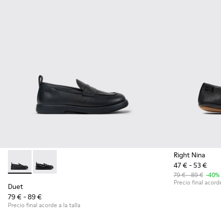
Right Nina
47 € - 53 €
Duet - K800609-001 - Mocasines negros de piel para niños.
Duet - K800609-003
79 € - 89 €
-40%
Precio final acorde
Duet
79 € - 89 €
Precio final acorde a la talla