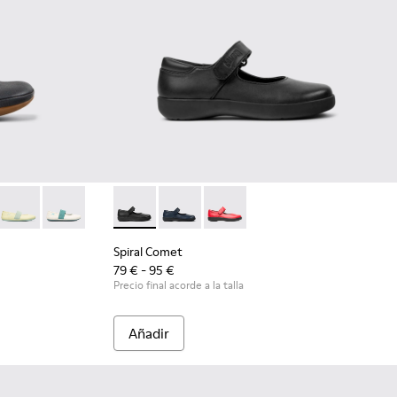
s de piel negras para niños.
-153
 80025-116
RIGHT - 80025-109
RIGHT - 80025-030
Spiral Comet - 80356-003 - Zapatos de piel n
Spiral Comet - 80356-031
Spiral Comet - 80356-030
Spiral Comet
79 € - 95 €
Precio final acorde a la talla
Añadir