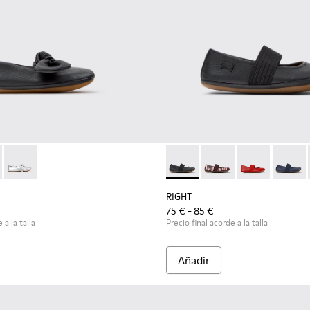
ra niños.
el para niños
02-006 - Bailarinas de piel negras para niños.
 - K800702-004
Right - K800702-002
RIGHT - 80025-053 - Bailarina
RIGHT - 80025-160
RIGHT - 80025
RIGHT -
RIGHT
75 € - 85 €
 a la talla
Precio final acorde a la talla
Añadir