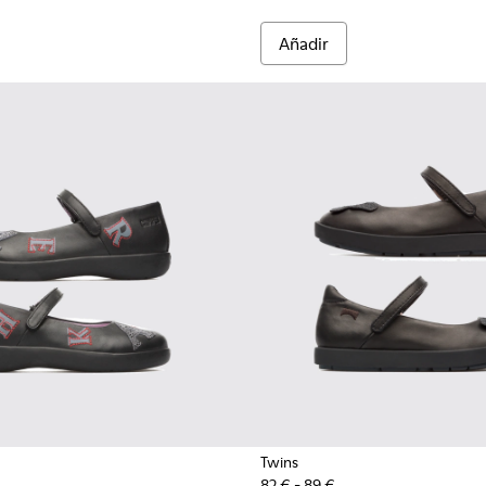
Añadir
Twins
82 € - 89 €