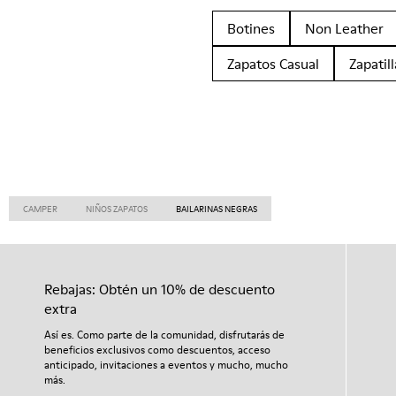
Botines
Non Leather
Zapatos Casual
Zapatill
CAMPER
NIÑOS ZAPATOS
BAILARINAS NEGRAS
Rebajas: Obtén un 10% de descuento
extra
Así es. Como parte de la comunidad, disfrutarás de
beneficios exclusivos como descuentos, acceso
anticipado, invitaciones a eventos y mucho, mucho
más.