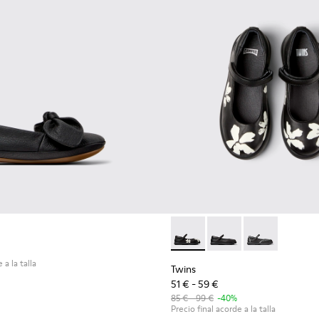
Twins - K800549-006 - Bailari
Twins - K800549-003 -
Twins - K80054
 a la talla
Twins
51 € - 59 €
85 € - 99 €
-40%
Precio final acorde a la talla