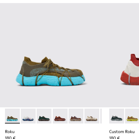
Roku - K100953-007 - Sneaker verde, azul para hombre
Roku - K100953-014 - Sneakers de tejido multicolor 
Roku - K100953-012 - Sneaker verde para ho
Roku - K100953-010 - Sneaker burdeo
Roku - K100953-009 - Sneaker 
Roku - K100953-008 - Sn
Roku - K100953-0
Custom Roku 
Roku - K10
Custo
Rok
Roku
Custom Roku
180 €
180 €