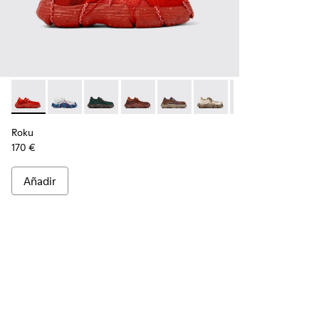
Roku - K100953-002 - Zapatilla roja para hombre
Roku - K100953-014 - Sneakers de tejido multicolor 
Roku - K100953-012 - Sneaker verde para ho
Roku - K100953-010 - Sneaker burdeo
Roku - K100953-009 - Sneaker 
Roku - K100953-008 - Sn
Roku - K100953-0
Roku - K1
Rok
Roku
170 €
Añadir