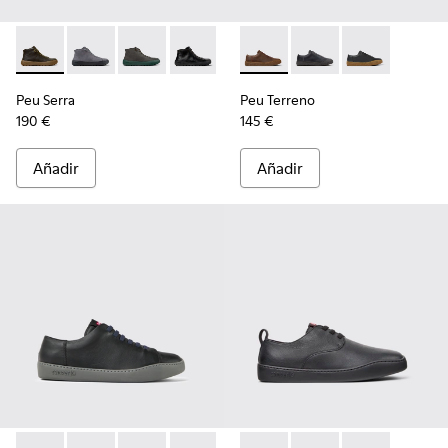
Peu Serra - K300541-004 - Botines de piel regenerativa ver
Peu Serra - K300541-005
Peu Serra - K300541-003
Peu Serra - K300541-001 - Botines de 
Peu Terreno - K100927-013 -
Peu Terreno - K10092
Peu Terreno -
Peu Serra
Peu Terreno
190 €
145 €
Añadir
Añadir