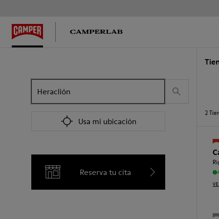
Tie
2
Tie
Usa mi ubicación
C
Ri
Reserva tu cita
VE