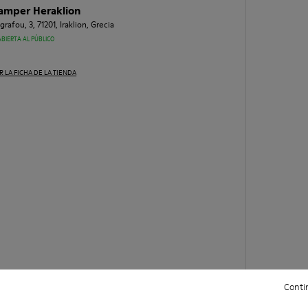
amper Heraklion
grafou, 3, 71201, Iraklion, Grecia
ABIERTA AL PÚBLICO
R LA FICHA DE LA TIENDA
Contin