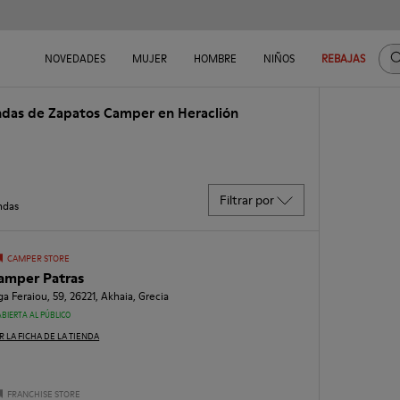
B
NOVEDADES
MUJER
HOMBRE
NIÑOS
REBAJAS
ndas de Zapatos Camper en Heraclión
Filtrar por
ndas
CAMPER STORE
amper Patras
ga Feraiou, 59, 26221, Akhaia, Grecia
ABIERTA AL PÚBLICO
R LA FICHA DE LA TIENDA
FRANCHISE STORE