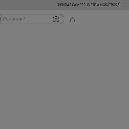
TIENDAS CAMPER
ÚNETE A NOSOTROS
MI CUE
usca aquí