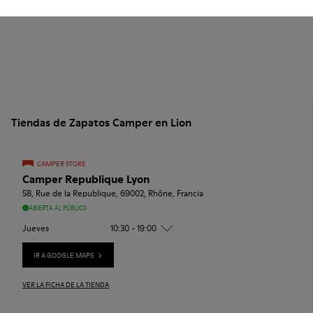
Tiendas de Zapatos Camper en Lion
CAMPER STORE
Camper Republique Lyon
58, Rue de la Republique, 69002, Rhône, Francia
ABIERTA AL PÚBLICO
Jueves
10:30 - 19:00
IR A GOOGLE MAPS
VER LA FICHA DE LA TIENDA