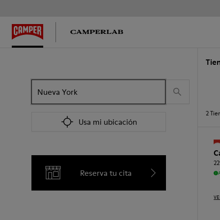
Tie
2
Tie
Usa mi ubicación
C
22
Reserva tu cita
VE