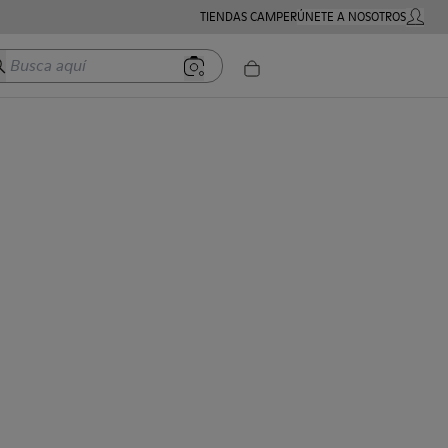
TIENDAS CAMPER
ÚNETE A NOSOTROS
MI CUE
usca aquí