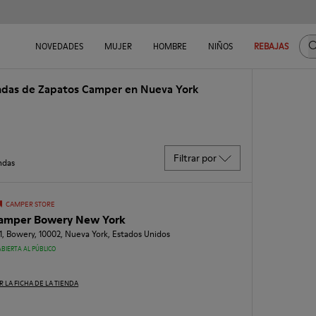
B
NOVEDADES
MUJER
HOMBRE
NIÑOS
REBAJAS
ndas de Zapatos Camper en Nueva York
Filtrar por
ndas
CAMPER STORE
amper Bowery New York
1, Bowery, 10002, Nueva York, Estados Unidos
ABIERTA AL PÚBLICO
R LA FICHA DE LA TIENDA