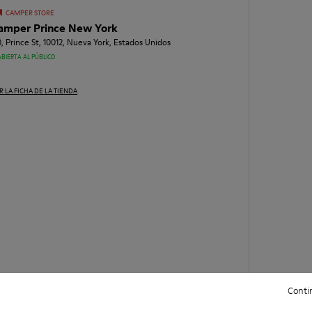
CAMPER STORE
amper Prince New York
0, Prince St, 10012, Nueva York, Estados Unidos
ABIERTA AL PÚBLICO
R LA FICHA DE LA TIENDA
Contin