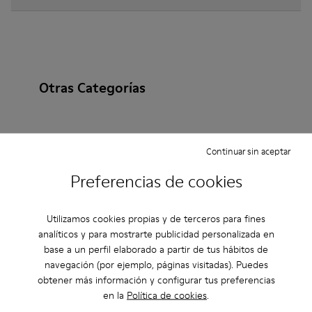
Otras Categorías
Continuar sin aceptar
Botines
Non Leather
Bailarinas
Preferencias de cookies
Zapatos de cordones
Autocierre
Mocasines
Sandalias
Zapatos Casual
Zapatillas
Utilizamos cookies propias y de terceros para fines
analíticos y para mostrarte publicidad personalizada en
Zapatos informales
Zapatillas de Casa
base a un perfil elaborado a partir de tus hábitos de
navegación (por ejemplo, páginas visitadas). Puedes
obtener más información y configurar tus preferencias
en la
Política de cookies
.