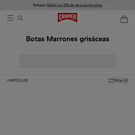
Rebajas:
Obtén un 10% de descuento extra
Botas Marrones grisáceas
0
ARTÍCULOS
Filtrar
(2)