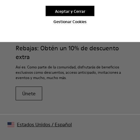
Aceptar y Cerrar
CAMPER
NIÑOS ZAPATOS
BOTAS MARRONES GRISÁCEAS
Gestionar Cookies
Rebajas: Obtén un 10% de descuento
extra
Así es. Como parte de la comunidad, disfrutarás de beneficios
exclusivos como descuentos, acceso anticipado, invitaciones a
eventos y mucho, mucho más.
Únete
Estados Unidos
/
Español