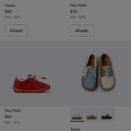
Twins
Peu Path
$88
$54
$110
-20%
$90
-40%
Añadir
Añadir
Peu Path
$64
Twins - K800689-003 - Náutic
Twins - K800689-004 -
Twins - K80068
$80
-20%
Twins