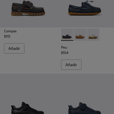
Compas
$115
Peu - K800689-002 - Zapatos 
Peu - K800689-004 - Z
Peu - K800689-
Peu
Añadir
$104
Añadir