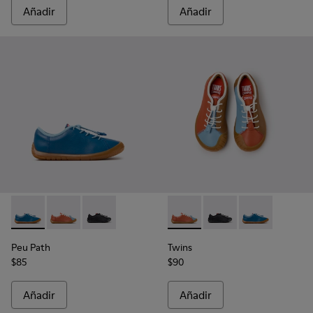
Añadir
Añadir
Peu Path - K800707-002 - Zapatillas de piel azules para niño
Peu Path - K800707-008 - Zapatillas multicolor de pie
Peu Path - K800707-007 - Zapatillas negras de 
Twins - K800707-008 - Zapatil
Twins - K800707-007 - 
Twins - K800707
Peu Path
Twins
$85
$90
Añadir
Añadir