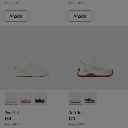
$95
-20%
$110
-20%
Añadir
Añadir
Peu Path - K800691-001 - Sneakers de tejido y piel blancas p
Peu Path - K800691-003
Peu Path - K800691-002
Drift Trail - K800684-001 - Sn
Drift Trail - K800684
Peu Path
Drift Trail
$54
$70
$90
-40%
$100
-30%