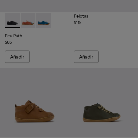
Pelotas
$115
Peu Path - K800707-007 - Zapatillas negras de piel para niño
Peu Path - K800707-008 - Zapatillas multicolor de pie
Peu Path - K800707-002 - Zapatillas de piel az
Peu Path
$85
Añadir
Añadir