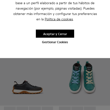
base a un perfil elaborado a partir de tus hábitos de
navegación (por ejemplo, páginas visitadas). Puedes
obtener más información y configurar tus preferencias
Runner - K800319-001 - Zapatillas negras de piel y textil para
Runner - K800319-006 - Zapatillas azules de piel y tex
Runner - K800319-006 - Zapatil
Runner - K800319-001 -
en la
Política de cookies
.
Runner
Runner
$95
$95
Aceptar y Cerrar
Añadir
Añadir
Gestionar Cookies