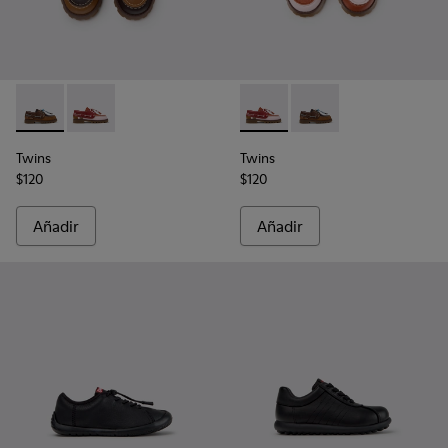
Twins - K800416-007 - Náuticos de piel marrón para niños.
Twins - K800416-008 - Zapatos náuticos de piel multi
Twins - K800416-008 - Zapato
Twins - K800416-007 -
Twins
Twins
$120
$120
Añadir
Añadir