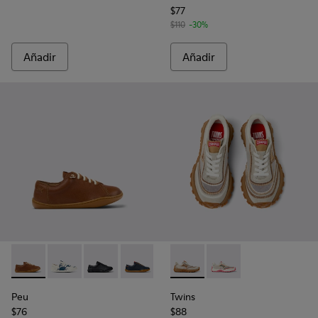
$77
$110
-30%
Añadir
Añadir
Peu - 80003-160 - Zapatos de piel marrones para niños.
Peu - 80003-156 - Zapatos de piel multicolor para niñ
Peu - 80003-146
Peu - 80003-104 - Zapatos de piel azul
Twins - K800685-002 - Sneake
Twins - K800685-001 -
Peu
Twins
$76
$88