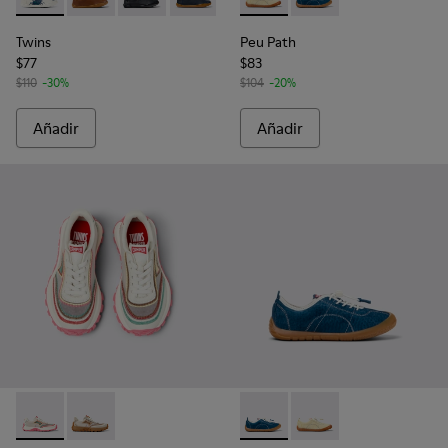
Twins - 80003-156 - Zapatos de piel multicolor para niños.
Twins - 80003-160 - Zapatos de piel marrones para ni
Twins - 80003-146
Twins - 80003-104 - Zapatos de piel azu
Peu Path - K800694-003 - Sn
Peu Path - K800694-0
Twins
Peu Path
$77
$83
$110
-30%
$104
-20%
Añadir
Añadir
Twins - K800685-001 - Sneakers de tejido y piel beige para n
Twins - K800685-002 - Sneakers de tejido y nobuk be
Peu Path - K800694-002 - Sn
Peu Path - K800694-00