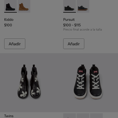
Kiddo - K900363-007 - Botines negros de tejido y piel para n
Kiddo - K900363-008
Pursuit - K900197-001 - Sneak
Pursuit - K900197-00
Kiddo
Pursuit
$100
$100 - $115
Precio final acorde a la talla
Añadir
Añadir
Twins