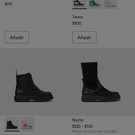
$115
Twins - K900261-010 - Sneaker
Twins - K900261-013
Twins - K9002
Twins
$100
Añadir
Añadir
Norte
$120 - $130
Norte - K900150-021 - Botines de piel negros para niños.
Norte - K900150-020
Precio final acorde a la talla