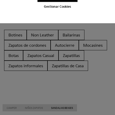
Gestionar Cookies
Otras Categorías
Botines
Non Leather
Bailarinas
Zapatos de cordones
Autocierre
Mocasines
Botas
Zapatos Casual
Zapatillas
Zapatos informales
Zapatillas de Casa
CAMPER
NIÑOS ZAPATOS
SANDALIAS BEIGES