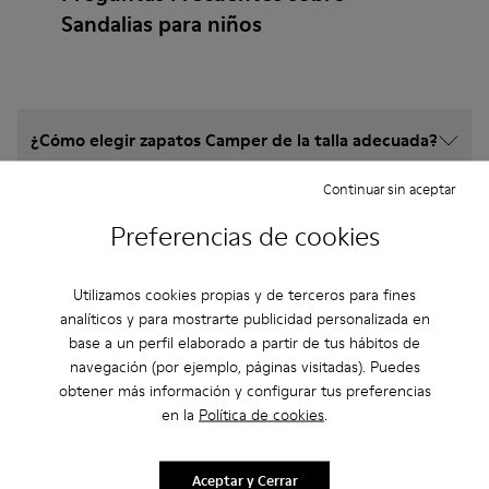
Sandalias para niños
¿Cómo elegir zapatos Camper de la talla adecuada?
Continuar sin aceptar
¿Qué garantía tienen los Sandalias beiges
comprados en la web de Camper?
Preferencias de cookies
¿Hay posibilidad de devolución en Camper?
Utilizamos cookies propias y de terceros para fines
analíticos y para mostrarte publicidad personalizada en
base a un perfil elaborado a partir de tus hábitos de
¿Cuánto cuesta el envío de los Sandalias beiges
navegación (por ejemplo, páginas visitadas). Puedes
Camper?
obtener más información y configurar tus preferencias
en la
Política de cookies
.
Aceptar y Cerrar