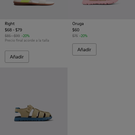
Right
Oruga
$68 - $79
$60
$85 - $99
-20%
$75
-20%
Precio final acorde a la talla
Añadir
Añadir