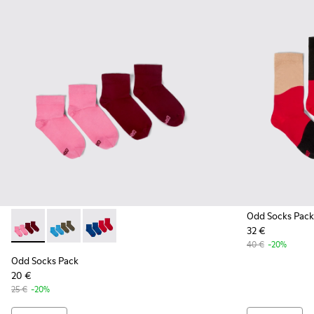
Odd Socks Pack
32 €
Odd Socks Pack - KA00043-004 - Pack de 2 pares de calceti
Odd Socks Pack - KA00043-003 - Pack de 2 pares de 
Odd Socks Pack - KA00043-002 - Multicolor
40 €
-20%
Odd Socks Pack
20 €
25 €
-20%