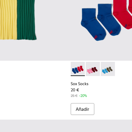
Sox Socks - KA00043-002 - M
Sox Socks - KA00043-0
Sox Socks - KA
Sox Socks
20 €
25 €
-20%
Añadir