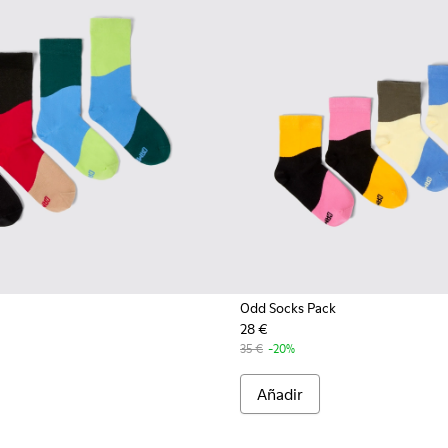
Odd Socks Pack
28 €
nes
calcetines
35 €
-20%
Añadir