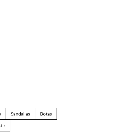
s
Sandalias
Botas
tir