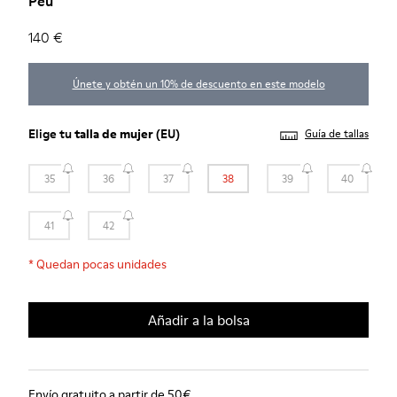
Peu
140 €
Únete y obtén un 10% de descuento en este modelo
Elige tu
talla de mujer
(EU)
Guía de tallas
35
36
37
38
39
40
41
42
*
Quedan pocas unidades
Añadir a la bolsa
Envío gratuito a partir de 50€