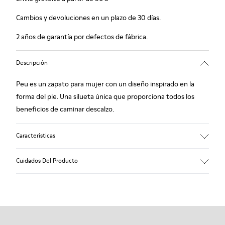
Cambios y devoluciones en un plazo de 30 días.
2 años de garantía por defectos de fábrica.
Descripción
Peu es un zapato para mujer con un diseño inspirado en la
forma del pie. Una silueta única que proporciona todos los
beneficios de caminar descalzo.
Características
Piel lisa con textura
Cuidados Del Producto
Color: marrón
Cosido 360º: mayor durabilidad.
Cordones elásticos
Suela: TPU
Nuestros zapatos se han fabricado con materiales de primera
Composición a base de materiales reciclados con
calidad cuidadosamente seleccionados. El uso de productos
extraordinaria durabilidad y resistencia a la abrasión.