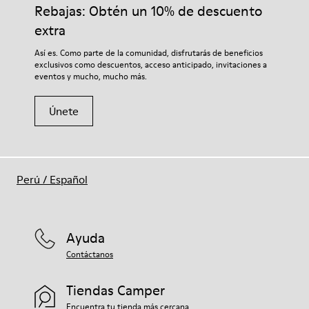
adecuados para el cuidado del calzado los protegerá y
Rebajas: Obtén un 10% de descuento
Forro: 59 % Textil (60% Nailon - 40% PU) 41 % Poliéster
garantizará que duren más tiempo.
extra
Si deseas obtener información detallada sobre cómo cuidar de
Así es. Como parte de la comunidad, disfrutarás de beneficios
tu par, visita nuestra
Guía para el cuidado del calzado
.
exclusivos como descuentos, acceso anticipado, invitaciones a
eventos y mucho, mucho más.
Únete
Perú
/
Español
Ayuda
Contáctanos
Tiendas Camper
Encuentra tu tienda más cercana