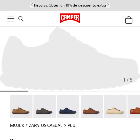
Rebajas:
Obtén un 10% de descuento extra
1 / 5
Peu - 20848-251
Peu - 20848-247
Peu - 20848-228
Peu - 20848-225
Peu - 20848-21
Peu -
MUJER
ZAPATOS CASUAL
PEU