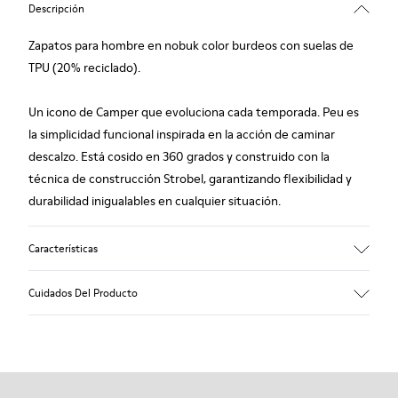
Descripción
Zapatos para hombre en nobuk color burdeos con suelas de
TPU (20% reciclado).
Un icono de Camper que evoluciona cada temporada. Peu es
la simplicidad funcional inspirada en la acción de caminar
descalzo. Está cosido en 360 grados y construido con la
técnica de construcción Strobel, garantizando flexibilidad y
durabilidad inigualables en cualquier situación.
Características
Empeine
Cuidados Del Producto
Nobuk
Color
Burdeos
Suela/Características
Nuestros zapatos se han fabricado con materiales de primera
TPU
calidad cuidadosamente seleccionados. El uso de productos