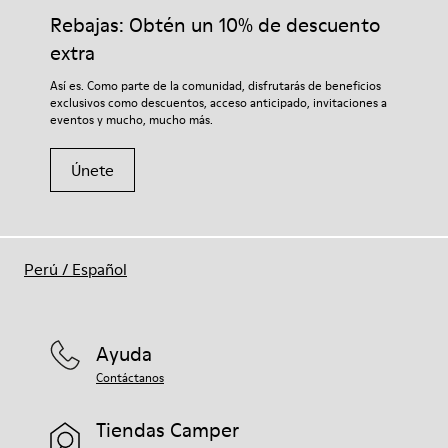
Cordones elásticos
adecuados para el cuidado del calzado los protegerá y
Rebajas: Obtén un 10% de descuento
Plantilla
garantizará que duren más tiempo.
Plantilla de PU
extra
Forro
Si deseas obtener información detallada sobre cómo cuidar de
Así es. Como parte de la comunidad, disfrutarás de beneficios
45% poliéster reciclado 34% piel 21% piel
tu par, visita nuestra
Guía para el cuidado del calzado
.
exclusivos como descuentos, acceso anticipado, invitaciones a
eventos y mucho, mucho más.
Únete
Perú
/
Español
Ayuda
Contáctanos
Tiendas Camper