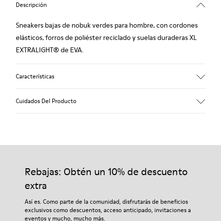
Descripción
Sneakers bajas de nobuk verdes para hombre, con cordones
elásticos, forros de poliéster reciclado y suelas duraderas XL
EXTRALIGHT® de EVA.
Características
Empeine
Cuidados Del Producto
Nobuk (100% piel vacuna)
Color
Verde
Suela/Características
Nuestros zapatos se han fabricado con materiales de primera
Suela XL EXTRALIGHT® (51% EVA reciclada, 49% EVA)
calidad cuidadosamente seleccionados. El uso de productos
Plantilla
adecuados para el cuidado del calzado los protegerá y
Rebajas: Obtén un 10% de descuento
Espuma de TPE
garantizará que duren más tiempo.
Forro
extra
100% poliéster reciclado
Si deseas obtener información detallada sobre cómo cuidar de
Así es. Como parte de la comunidad, disfrutarás de beneficios
tu par, visita nuestra
Guía para el cuidado del calzado
.
exclusivos como descuentos, acceso anticipado, invitaciones a
eventos y mucho, mucho más.