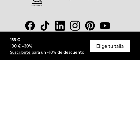
133 €
Elige tu talla
190 €
-
30
%
© Camper, 2026
Suscríbete
para un -10% de descuento