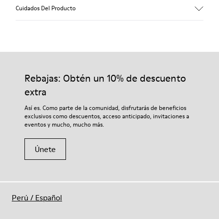
Empeine
Cuidados Del Producto
100,0 % Piel vacuna
Color
Negro
Suela/Características
Nuestros zapatos se han fabricado con materiales de primera
XL EXTRALIGHT® EVA
calidad cuidadosamente seleccionados. El uso de productos
Suela (51 % reciclada)
adecuados para el cuidado del calzado los protegerá y
Rebajas: Obtén un 10% de descuento
Forro
garantizará que duren más tiempo.
85,08 % PET reciclado, 14,92 % PU
extra
Si deseas obtener información detallada sobre cómo cuidar de
Así es. Como parte de la comunidad, disfrutarás de beneficios
tu par, visita nuestra
Guía para el cuidado del calzado
.
exclusivos como descuentos, acceso anticipado, invitaciones a
eventos y mucho, mucho más.
Únete
Perú
/
Español