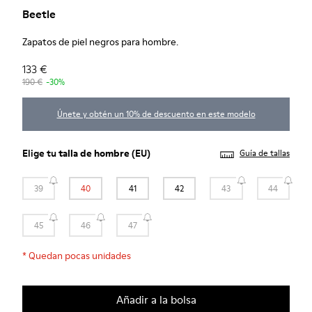
Beetle
Zapatos de piel negros para hombre.
133 €
190 €
-30%
Únete y obtén un 10% de descuento en este modelo
Elige tu
talla de hombre
(EU)
Guía de tallas
39
40
41
42
43
44
45
46
47
*
Quedan pocas unidades
Añadir a la bolsa