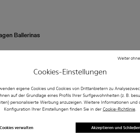
agen Ballerinas
Weiter ohne
e Größe für Camper Schuhe aus?
Cookies-Einstellungen
er Website von Camper gekaufte Ballerinas by Camperlab für
wenden eigene Cookies und Cookies von Drittanbietern zu Analysezwe
hnen auf der Grundlage eines Profils Ihrer Surfgewohnheiten (z. B. bes
iten) personalisierte Werbung anzuzeigen. Weitere Informationen und 
mper akzeptiert?
Konfiguration Ihrer Einstellungen finden Sie in der
Cookie-Richtlinie
.
nd für Camper Ballerinas by Camperlab für Herren?
Cookies verwalten
Akzeptieren und Schließe