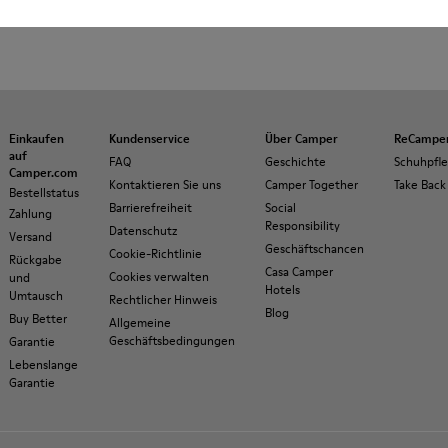
Einkaufen
Kundenservice
Über Camper
ReCampe
auf
FAQ
Geschichte
Schuhpfl
Camper.com
Kontaktieren Sie uns
Camper Together
Take Back
Bestellstatus
Barrierefreiheit
Social
Zahlung
Responsibility
Datenschutz
Versand
Geschäftschancen
Cookie-Richtlinie
Rückgabe
Casa Camper
Cookies verwalten
und
Hotels
Umtausch
Rechtlicher Hinweis
Blog
Buy Better
Allgemeine
Geschäftsbedingungen
Garantie
Lebenslange
Garantie