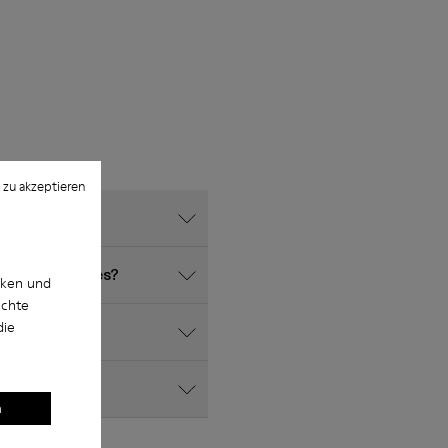
 zu akzeptieren
 Herren gibt es?
cken und
uchte
die
n