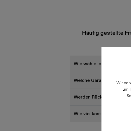
Häufig gestellte Fr
Wie wähle ich die richtig
Welche Garantie für auf d
Wir ver
um I
Se
Werden Rückgaben bei Ca
Wie viel kostet der Versa