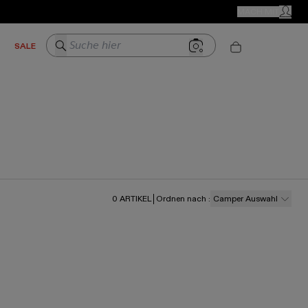
CAMPER GESCHÄFTE
MACH MIT
MEIN K
Suche hier
SALE
0
ARTIKEL
Ordnen nach
:
Camper Auswahl