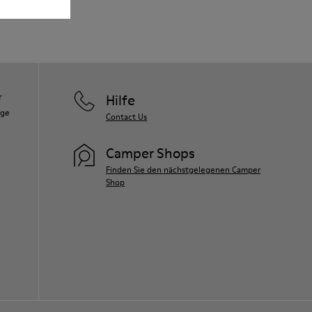
r
Hilfe
ege
Contact Us
Camper Shops
Finden Sie den nächstgelegenen Camper
Shop