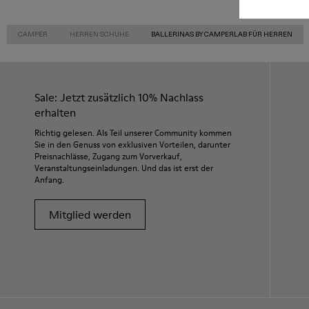
CAMPER
HERREN SCHUHE
BALLERINAS BY CAMPERLAB FÜR HERREN
Sale: Jetzt zusätzlich 10% Nachlass
erhalten
Richtig gelesen. Als Teil unserer Community kommen
Sie in den Genuss von exklusiven Vorteilen, darunter
Preisnachlässe, Zugang zum Vorverkauf,
Veranstaltungseinladungen. Und das ist erst der
Anfang.
Mitglied werden