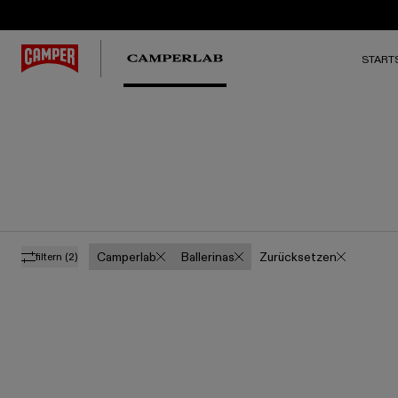
STARTS
Camperlab
Ballerinas
Zurücksetzen
filtern
(2)