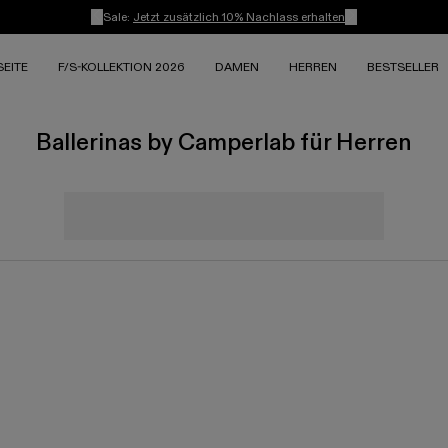
Sale:
Jetzt zusätzlich 10% Nachlass erhalten
EITE
F/S-KOLLEKTION 2026
DAMEN
HERREN
BESTSELLER
Ballerinas by Camperlab für Herren