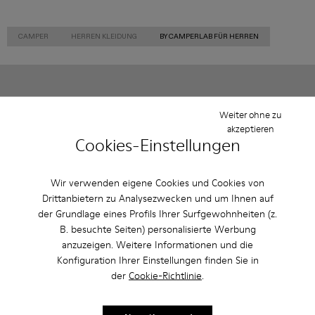
CAMPER
HERREN KLEIDUNG
BY CAMPERLAB FÜR HERREN
Sale: Jetzt zusätzlich 10% Nachlass
Weiter ohne zu
erhalten
akzeptieren
Cookies-Einstellungen
Richtig gelesen. Als Teil unserer Community kommen Sie in den
Genuss von exklusiven Vorteilen, darunter Preisnachlässe,
Zugang zum Vorverkauf, Veranstaltungseinladungen. Und das ist
erst der Anfang.
Wir verwenden eigene Cookies und Cookies von
Drittanbietern zu Analysezwecken und um Ihnen auf
der Grundlage eines Profils Ihrer Surfgewohnheiten (z.
Mitglied werden
B. besuchte Seiten) personalisierte Werbung
anzuzeigen. Weitere Informationen und die
Konfiguration Ihrer Einstellungen finden Sie in
der
Cookie-Richtlinie
.
Luxemburg
/
Deutsch