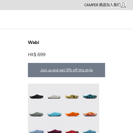
CAMPER 商店
加入我们
我的帳戶
Wabi
HK$ 699
Join us and get 10% off this style
Wabi - 20889-144
Wabi - 20889-143
Wabi - 20889-139
Wabi - 20889-138
Wabi - 20889-136
Wabi - 20889-127
Wabi - 20889-126
Wabi - 20889-124
Wabi - 20889-123
Wabi - 20889-110
Wabi - 20889-107
Wabi - 20889-103