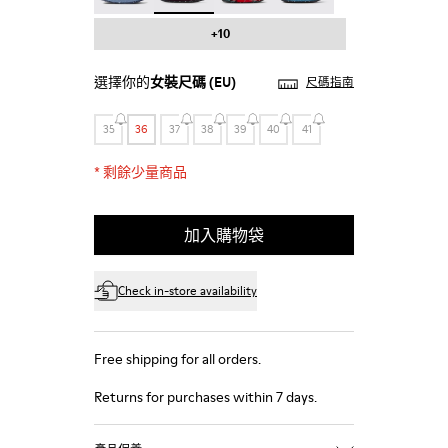
+10
選擇你的
女裝尺碼
(EU)
尺碼指南
35
36
37
38
39
40
41
*
剩餘少量商品
加入購物袋
Check in-store availability
Free shipping for all orders.
Returns for purchases within 7 days.