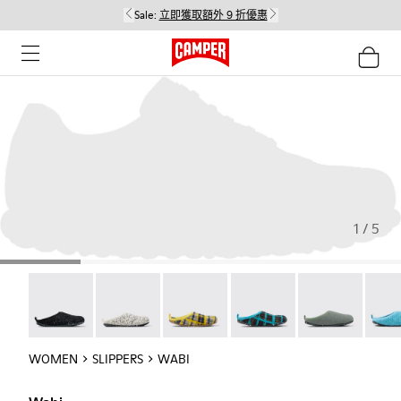
Sale:
立即獲取額外 9 折優惠
1 / 5
Wabi - 20889-144
Wabi - 20889-143
Wabi - 20889-139
Wabi - 20889-138
Wabi - 20889-1
Wabi 
WOMEN
SLIPPERS
WABI