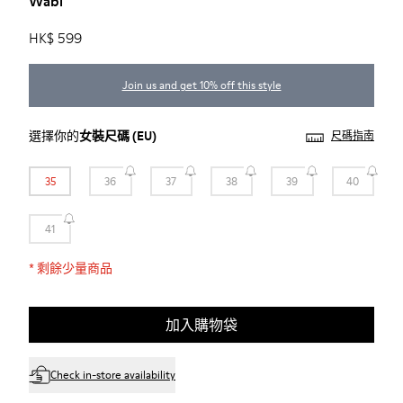
Wabi
HK$ 599
Join us and get 10% off this style
選擇你的
女裝尺碼
(EU)
尺碼指南
35
36
37
38
39
40
41
*
剩餘少量商品
加入購物袋
Check in-store availability