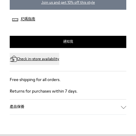
Join us and get 10% off this style
尺碼指南
通知我
Check in-store availability
Free shipping for all orders.
Returns for purchases within 7 days.
產品保養