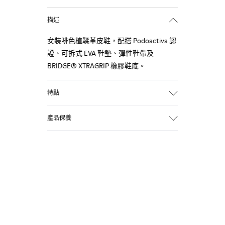
描述
女裝啡色植鞣革皮鞋，配搭 Podoactiva 認
證、可拆式 EVA 鞋墊、彈性鞋帶及
BRIDGE® XTRAGRIP 橡膠鞋底。
特點
鞋面
產品保養
100% 小牛皮
顏色
啡色
鞋底/特點
BRIDGE® XTRAGRIP 橡膠鞋底
彈性鞋帶方便穿脫
技術
我們的鞋履選用精心挑選的優質物料製
Podoactiva 認證
作。使用合適的鞋履護理產品將可保護鞋
鞋墊
履，並確保更持久耐用。
EVA 鞋墊