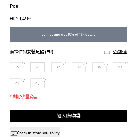
Peu
HK$ 1,499
Join us and get 10% off this style
選擇你的
女裝尺碼
(EU)
尺碼指南
35
36
37
38
39
40
41
42
*
剩餘少量商品
加入購物袋
Check in-store availability