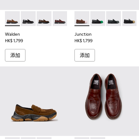
Walden - K201116-048 - 女裝啡色莫卡辛皮鞋。
Walden - K201116-047
Walden - K201116-045 - 女裝啡色莫卡辛皮鞋
Walden - K201116-044
Walden - K201116-042
Junction - K201633-01
Walden - K201116-040
Junction - K201633-0
Walden - K20111
Junction - K20
Walden - 
Junctio
Wa
Walden
Junction
HK$ 1,799
HK$ 1,799
添加
添加