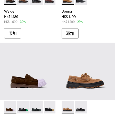
Walden - K201116-045 - 女裝啡色莫卡辛皮鞋。
Walden - K201116-048 - 女裝啡色莫卡辛皮鞋。
Walden - K201116-047
Walden - K201116-044
Walden - K201116-042
Donna - K201937-001
Walden - K201116-040
Donna - K201937-002
Walden - K20111
Walden - 
Wa
Walden
Donna
HK$ 1,189
HK$ 1,199
HK$ 1,699
-30%
HK$ 1,599
-25%
添加
添加
Junction - K201633-005 - Brown nubuck loafers for women
Junction - K201633-014
Junction - K201633-012
Junction - K201633-011
Junction - K201633-010 
Brutus+ - K201840-003
Junction - K201633-009
Brutus+ - K201840-0
Junction - K2016
Junction 
Jun