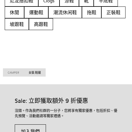
尼龙搭扣鞋
Clogs
涼鞋
靴
平底鞋
休閒
運動鞋
潮流休闲鞋
拖鞋
正裝鞋
坡跟鞋
高跟鞋
CAMPER
女裝 鞋履
Sale: 立即獲取額外 9 折優惠
沒錯。作為我們社群的一分子，您將享有獨家優惠，包括折扣、優
先預覽、活動邀請等獨家禮遇。
加入我們