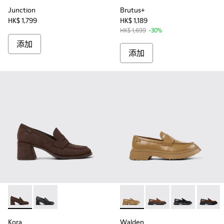
Junction
Brutus+
HK$ 1,799
HK$ 1,189
HK$ 1,699
-30%
添加
添加
Kora - K201798-002 - 女裝啡色磨砂革莫卡辛鞋。
Kora - K201798-001
Walden - K201116-027 
Walden - K20111
Walden - K201
Walde
Kora
Walden