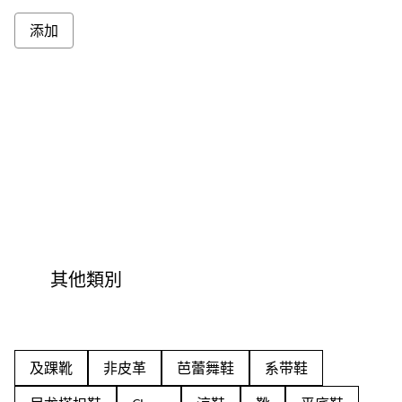
添加
其他類別
及踝靴
非皮革
芭蕾舞鞋
系带鞋