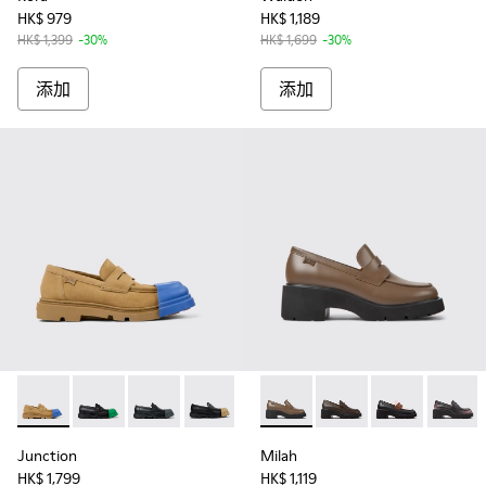
HK$ 979
HK$ 1,189
HK$ 1,399
-30%
HK$ 1,699
-30%
添加
添加
Junction - K201633-002 - 淺棕磨砂革女士樂福鞋
Junction - K201633-014
Junction - K201633-012
Junction - K201633-011
Junction - K201633-010 
Milah - K201425-007 - Brow
Junction - K201633-009
Milah - K201425-037
Junction - K2016
Milah - K2014
Junction 
Milah -
Jun
Junction
Milah
HK$ 1,799
HK$ 1,119