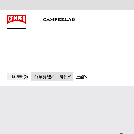
芭蕾舞鞋
啡色
重設
篩選器
(2)