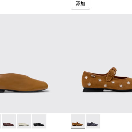
添加
010
 - K201751-009 - 女裝啡色皮革芭蕾舞鞋。
201629-003
yra - K201751-010
ins - K201629-002
Casi Myra - K201751-007
Twins - K201629-001
Casi Myra - K201751-006
Casi Myra - K201751-001
Casi Myra - K201904
Casi Myra - K201904-