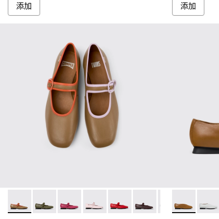
添加
添加
Twins - K201629-006 - 女裝多色皮革芭蕾舞鞋。
Twins - K201629-017
Twins - K201629-016
Twins - K201629-015
Twins - K201629-014
Twins - K201629-011
Twins - K201629-
Casi Myra
Twins - K
Casi M
Tw