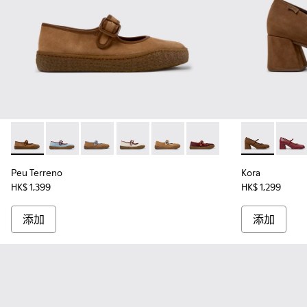
Peu Terreno - K201825-010 - 女裝啡色麂皮和皮革芭蕾舞鞋
Peu Terreno - K201825-008
Peu Terreno - K201825-007 - 女裝啡
Peu Terreno - K201825-006
Peu Terreno - K201825-
Peu Terreno - K201825-
Kora - K2
Kora 
Peu Terreno
Kora
HK$ 1,399
HK$ 1,299
添加
添加