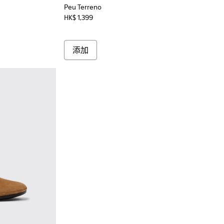
Peu Terreno
HK$ 1,399
添加