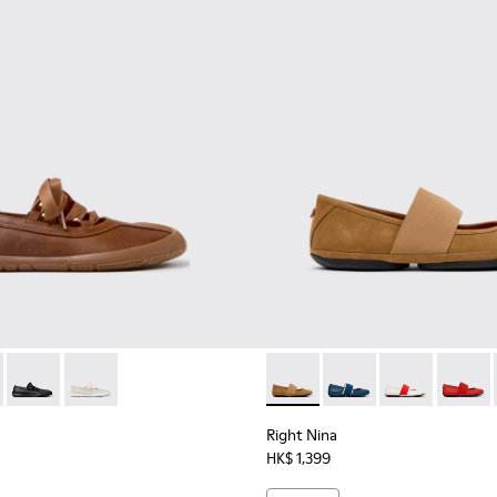
6
253-042
 - K201921-005 - 女裝啡色皮革芭蕾舞鞋。
ra - K201253-041 - 女裝啡色皮革芭蕾舞鞋。
ath+ - K201921-004
i Myra - K201253-033
Peu Path+ - K201921-002
Casi Myra - K201253-031
Peu Path+ - K201921-001
Casi Myra - K201253-026
Casi Myra - K201253-016
Casi Myra - K201253-015
Casi Myra - K201253-003
Right Nina - 21595-2
Right Nina - 21595-26
Right Nina - 2
Right N
Right Nina
HK$ 1,399