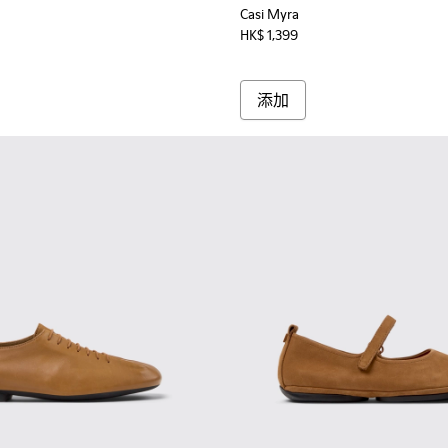
Casi Myra
HK$ 1,399
添加