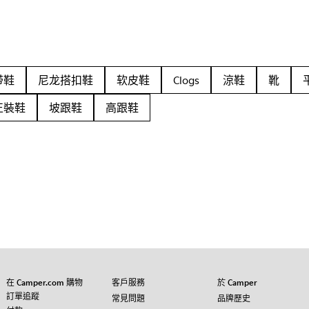
带鞋
尼龙搭扣鞋
软皮鞋
Clogs
涼鞋
靴
正裝鞋
坡跟鞋
高跟鞋
在 Camper.com 購物
客戶服務
於 Camper
訂單追蹤
常見問題
品牌歷史