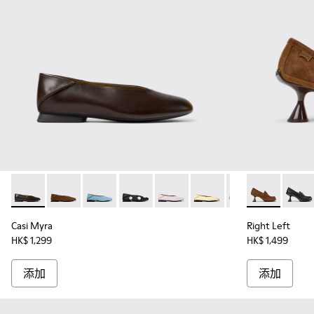
Casi Myra - K201253-057 - 女裝啡色皮革芭蕾舞鞋。
Casi Myra - K201253-058 - 女裝啡色磨砂革芭蕾舞鞋
Casi Myra - K201253-056
Casi Myra - K201253-050
Casi Myra - K201253-047
Casi Myra - K201253-04
Casi Myra - K201
Right Lef
Casi My
Right 
Cas
Casi Myra
Right Left
HK$ 1,299
HK$ 1,499
添加
添加