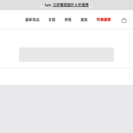
Sale:
立即獲取額外 9 折優惠
最新貨品
女鞋
男鞋
童裝
特價優惠