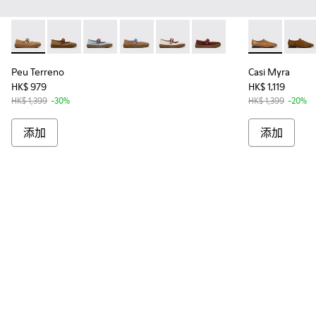
Peu Terreno - K201825-003 - 女裝灰啡色磨砂革運動皮鞋。
Peu Terreno - K201825-010 - 女裝啡色麂皮和皮
Peu Terreno - K201825-008
Peu Terreno - K201825-007 
Peu Terreno - K201825-006
Peu Terreno - K201825-
Casi Myra 
Casi
Peu Terreno
Casi Myra
HK$ 979
HK$ 1,119
HK$ 1,399
-30%
HK$ 1,399
-20%
添加
添加