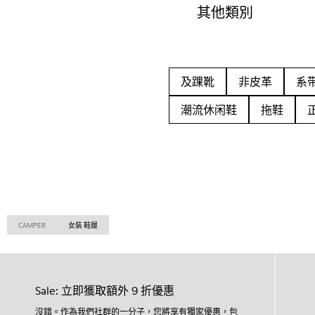
其他類別
及踝靴
非皮革
系
潮流休闲鞋
拖鞋
CAMPER
女裝 鞋履
Sale: 立即獲取額外 9 折優惠
沒錯。作為我們社群的一分子，您將享有獨家優惠，包