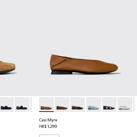
65 - 女裝啡色磨砂革芭蕾舞鞋。
9
1595-268
ina - 21595-258
Right Nina - 21595-243
Right Nina - 21595-242
Right Nina - 21595-228
Casi Myra - K201253-041 - 女裝啡色皮革
Right Nina - 21595-207
Casi Myra - K201253-058 - 
Casi Myra - K201253-05
Casi Myra - K201253-0
Casi Myra - K20
Casi Myr
C
Casi Myra
HK$ 1,299