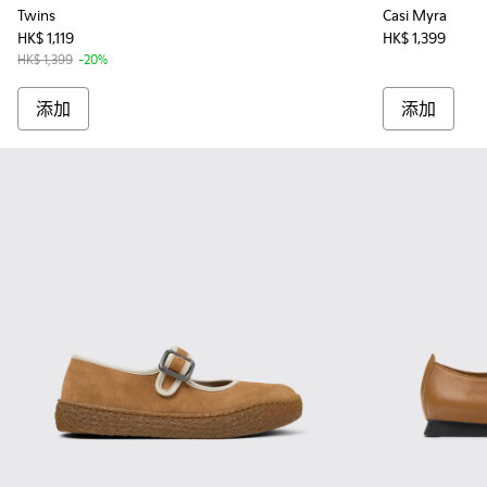
Twins
Casi Myra
HK$ 1,119
HK$ 1,399
HK$ 1,399
-20%
添加
添加