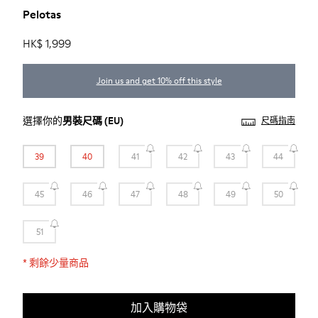
Pelotas
HK$ 1,999
Join us and get 10% off this style
選擇你的
男裝尺碼
(EU)
尺碼指南
39
40
41
42
43
44
45
46
47
48
49
50
51
*
剩餘少量商品
加入購物袋