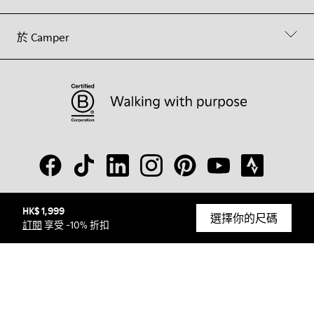
於 Camper
HK$ 1,999
© Camper, 2026
選擇你的尺碼
訂閱
享受 -10% 折扣