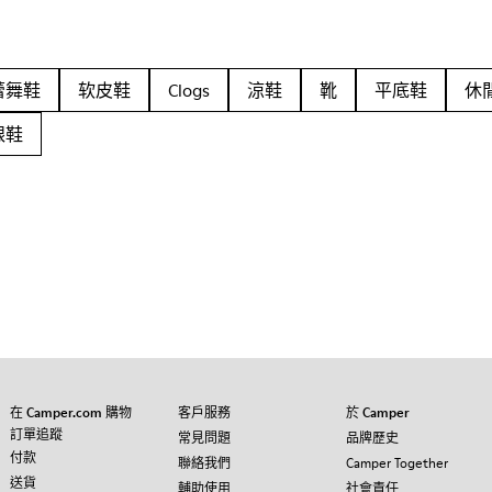
蕾舞鞋
软皮鞋
Clogs
涼鞋
靴
平底鞋
休
跟鞋
在 Camper.com 購物
客戶服務
於 Camper
訂單追蹤
常見問題
品牌歷史
付款
聯絡我們
Camper Together
送貨
輔助使用
社會責任