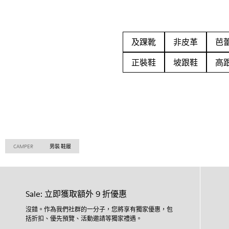
及踝靴
非皮革
芭
正裝鞋
坡跟鞋
高
CAMPER
男裝 鞋履
Sale: 立即獲取額外 9 折優惠
沒錯。作為我們社群的一分子，您將享有獨家優惠，包
括折扣、優先預覽、活動邀請等獨家禮遇。