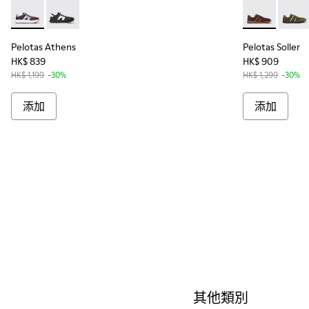
Pelotas Athens - K100944-020 - 男裝多色科技運動鞋。
Pelotas Athens - K100944-009
Pelotas S
Pelota
Pelotas Athens
Pelotas Soller
HK$ 839
HK$ 909
HK$ 1,199
-30%
HK$ 1,299
-30%
添加
添加
其他類別