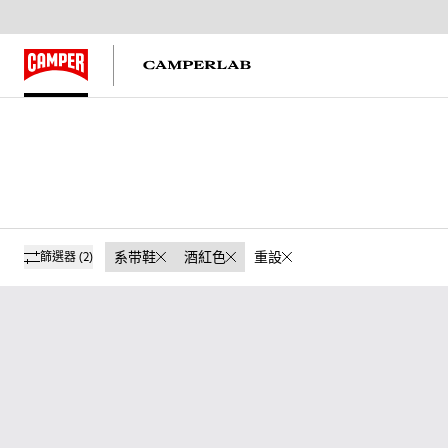
系带鞋
酒紅色
重設
篩選器
(2)