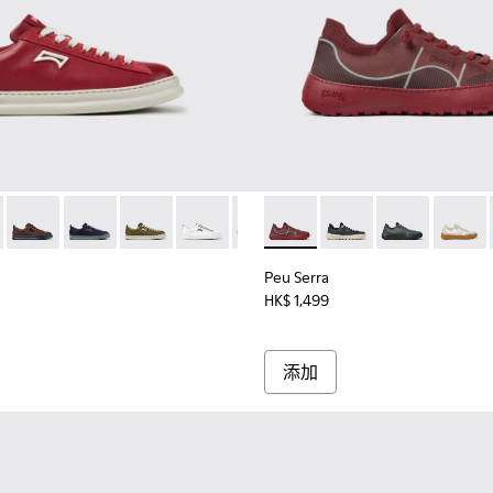
鞋。
-030
K100937-028
K101052-011 - 男裝酒紅色皮革和磨砂革運動鞋。
ller - K100937-027
r - K101052-015
otas Soller - K100937-026
Runner - K101052-014
Pelotas Soller - K100937-024
Runner - K101052-013
Pelotas Soller - K100937-023
Runner - K101052-012
Pelotas Soller - K100937-022
Runner - K101052-010
Pelotas Soller - K100937-020
Runner - K101052-009
Pelotas Soller - K100937-019
Peu Serra - K101007-
Runner - K101052-007
Pelotas Soller - K1009
Peu Serra - K101007-
Runner - K101052
Pelotas Soller 
Peu Serra - K1
Runner - K
Pelotas 
Peu Ser
Runn
P
Peu Serra
HK$ 1,499
添加