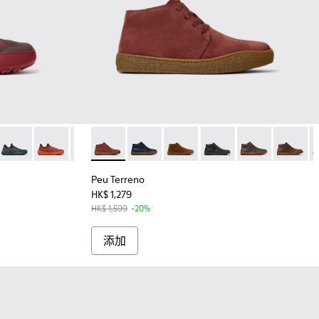
017 - 男裝酒紅色再造 PET 工程材料運動鞋。
37-016
016
-006
- K100937-015
01007-015
101052-005
Soller - K100937-014
ra - K101007-011
er - K101052-004
elotas Soller - K100937-013
Peu Serra - K101007-008
Runner - K101052-003
Pelotas Soller - K100937-012
Peu Serra - K101007-007
Runner - K101052-002
Pelotas Soller - K100937-010
Peu Serra - K101007-006
Peu Terreno - K300467-014 - Burgundy
Pelotas Soller - K100937-004
Peu Serra - K101007-005
Peu Terreno - K300467-013
Pelotas Soller - K100937-002
Peu Terreno - K300467-012
Peu Terreno - K30046
Peu Terreno - 
Peu Terr
P
Peu Terreno
HK$ 1,279
HK$ 1,599
-20%
添加