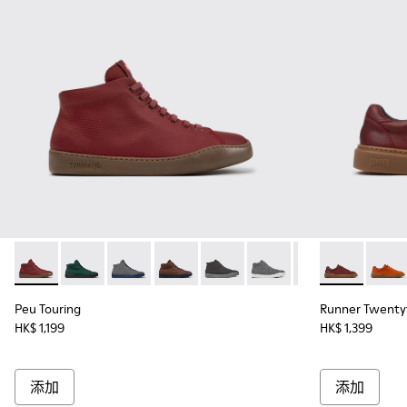
Peu Touring - K300270-035 - 男裝酒紅色織物運動鞋。
Peu Touring - K300270-033
Peu Touring - K300270-032
Peu Touring - K300270-030
Peu Touring - K300270-018
Peu Touring - K300270-
Peu Touring - K3
Runner Twe
Peu Touri
Runne
Pe
Peu Touring
Runner Twenty
HK$ 1,199
HK$ 1,399
添加
添加