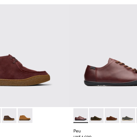
8-001
no - K300530-001 - 男裝酒紅色麂皮及踝靴。
erreno - K300530-005
Peu Terreno - K300530-004
Peu Terreno - K300530-003
Peu - 17665-173 - Burgundy
Peu - 17665-320
Peu - 17665-3
Peu - 1
Peu