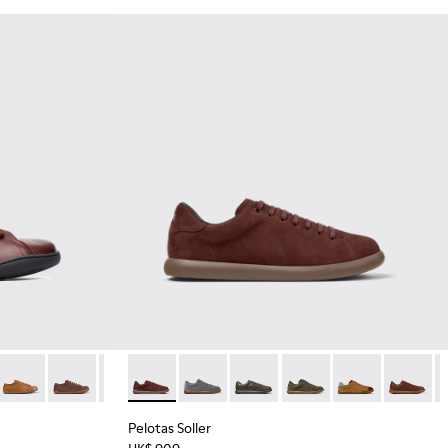
18
7665-317
Peu - 17665-316
Peu - 17665-315
Peu - 17665-305
Pelotas Soller - K101003-007 - 男
Peu - 17665-304
Pelotas Soller - K101003-015
Peu - 17665-296
Pelotas Soller - K101003-014
Peu - 17665-294
Pelotas Soller - K1010
Peu - 17665-287
Pelotas Soller 
Peu - 17665
Pelotas 
Peu -
P
Pelotas Soller