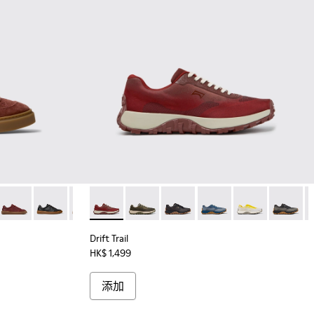
6 - Burgundy
5-006 - Burgundy
105-005
K101105-016
 - K101105-002
five - K101105-015
Twentyfive - K101105-013
Runner Twentyfive - K101105-012 - 男裝酒紅色運動皮鞋。
Runner Twentyfive - K101105-010
Runner Twentyfive - K101105-009
Drift Trail - K101084-006 - 男裝酒紅
Runner Twentyfive - K101105-005
Drift Trail - K101084-007
Runner Twentyfive - K101105-002
Drift Trail - K101084-005
Drift Trail - K101084-0
Drift Trail - K1
Drift Tra
D
Drift Trail
HK$ 1,499
添加