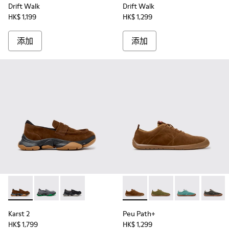
Drift Walk
Drift Walk
HK$ 1,199
HK$ 1,299
添加
添加
Karst 2 - K101142-003 - 男裝啡色麂皮莫卡辛鞋。
Karst 2 - K101142-002
Karst 2 - K101142-001
Peu Path+ - K101118-0
Peu Path+ - K101118-
Peu Path+ - K
Peu Pat
Karst 2
Peu Path+
HK$ 1,799
HK$ 1,299