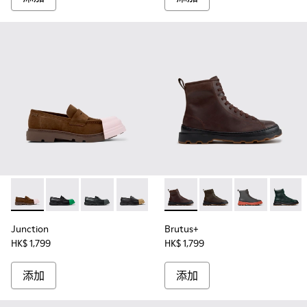
Junction - K100956-013 - 男裝啡色麂皮莫卡辛鞋。
Junction - K100956-014
Junction - K100956-012
Junction - K100956-011
Junction - K100956-010
Brutus+ - K300533-01
Junction - K100956-009
Brutus+ - K300533-01
Junction - K100
Brutus+ - K30
Junction 
Brutus
Ju
Junction
Brutus+
HK$ 1,799
HK$ 1,799
添加
添加