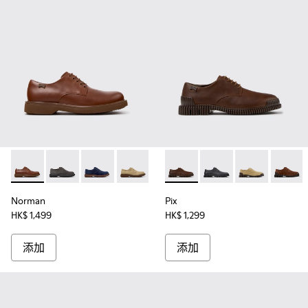
Norman - K100998-009 - 男裝啡色皮鞋。
Norman - K100998-010
Norman - K100998-008
Norman - K100998-007
Norman - K100998-005
Pix - K101076-010 - 男裝
Norman - K100998-003
Pix - K101076-008
Norman - K10
Pix - K101076
Norman -
Pix - K
Norman
Pix
HK$ 1,499
HK$ 1,299
添加
添加