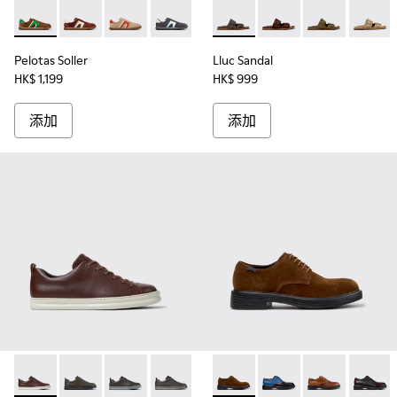
Pelotas Soller - K100937-038 - 男裝多色磨砂革和皮革運動
Pelotas Soller - K100937-037
Pelotas Soller - K100937-036
Pelotas Soller - K100937-033
Pelotas Soller - K100937-031
Lluc Sandal - K101091-002 -
Pelotas Soller - K100937
Lluc Sandal - K101091
Pelotas Soller - 
Lluc Sandal - 
Pelotas So
Lluc Sa
Pel
Pelotas Soller
Lluc Sandal
HK$ 1,199
HK$ 999
添加
添加
Runner - K100226-140 - 男裝啡色皮革運動鞋。
Runner - K100226-165
Runner - K100226-163
Runner - K100226-162
Runner - K100226-161
Dean - K100979-027 -
Runner - K100226-146
Dean - K100979-026
Runner - K100226
Dean - K10
Runner - 
Dean -
Ru