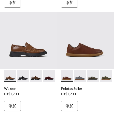
添加
添加
Walden - K100633-049 - 男裝啡色莫卡辛皮鞋。
Walden - K100633-048
Walden - K100633-046
Walden - K100633-045
Walden - K100633-038
Pelotas Soller - K1010
Walden - K100633-029
Pelotas Soller - K101
Walden - K10063
Pelotas Soller
Walden - 
Pelotas
Wa
Walden
Pelotas Soller
HK$ 1,799
HK$ 1,299
添加
添加