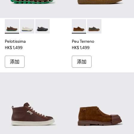
Pelotissima - K101150-004 - 男裝啡色皮革和磨砂革運動鞋。
Pelotissima - K101150-003
Pelotissima - K101150-001
Peu Terreno - K101135
Peu Terreno - K10113
Pelotissima
Peu Terreno
HK$ 1,499
HK$ 1,499
添加
添加