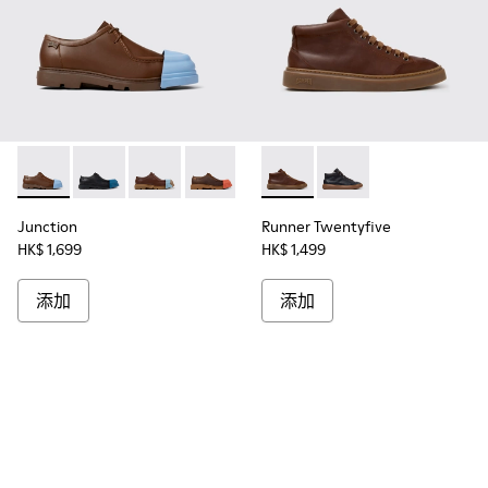
Junction - K100872-030 - Brown
Junction - K100872-046
Junction - K100872-039
Junction - K100872-038
Junction - K100872-033
Runner Twentyfive - K
Junction - K100872-032
Runner Twentyfive -
Junction - K1008
Junction 
Jun
Junction
Runner Twentyfive
HK$ 1,699
HK$ 1,499
添加
添加