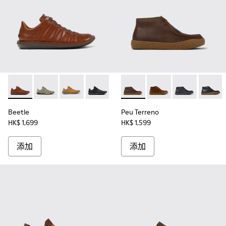
Beetle - 18751-049 - 男裝啡色皮鞋。
Beetle - 18751-109
Beetle - 18751-096
Beetle - 18751-048
Peu Terreno - K30053
Peu Terreno - K
Peu Terreno -
Peu Te
Beetle
Peu Terreno
HK$ 1,699
HK$ 1,599
添加
添加