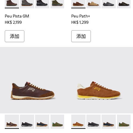
Peu Pista GM - K300287-035 - 男裝啡色牛巴戈皮及踝靴。
Peu Pista GM - K300287-036
Peu Pista GM - K300287-034
Peu Pista GM - K300287-033
Peu Pista GM - K300287-032
Peu Path+ - K101114-011
Peu Pista GM - K300287
Peu Path+ - K101
Peu Pista GM - 
Peu Path+ - K1
Peu Pista
Peu Pat
Peu Pista GM
Peu Path+
HK$ 2,199
HK$ 1,299
添加
添加
Drift Walk - K101097-006 - 男裝啡色皮革和磨砂革運動鞋。
Drift Walk - K101097-009
Drift Walk - K101097-008
Drift Walk - K101097-007
Drift Walk - K101097-005
Drift Walk - K101097-003 - 
Drift Walk - K101097-00
Drift Walk - K101097
Drift Walk - K10
Drift Walk - K
Drift W