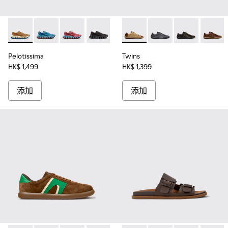
Pelotissima - K101109-007 - 男裝啡色再造工學物料運動鞋。
Pelotissima - K101109-011
Pelotissima - K101109-010
Pelotissima - K101109-006
Twins - K101114-014 - 
Twins - K101114-013
Twins - K10111
Twins 
Pelotissima
Twins
HK$ 1,499
HK$ 1,399
添加
添加