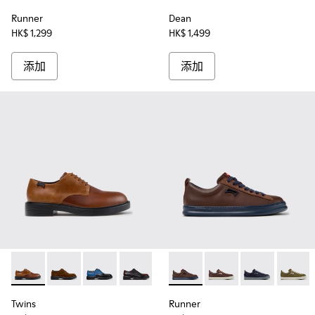
Runner
Dean
HK$ 1,299
HK$ 1,499
添加
添加
Twins - K100979-025 - 男裝啡色皮鞋。
Twins - K100979-027 - 男裝啡色麂皮鞋。
Twins - K100979-026
Twins - K100979-022
Twins - K100979-020
Runner - K101052-01
Twins - K100979-016
Runner - K1010
Twins - K100979-
Runner - K101
Twins - K
Runner 
Twi
Twins
Runner