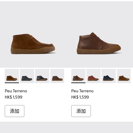
Peu Terreno - K300530-009 - 男裝啡色麂皮及踝靴。
Peu Terreno - K300530-006
Peu Terreno - K300530-005
Peu Terreno - K300530-004 -
Peu Terreno - K300530-003
Peu Terreno - K30046
Peu Terreno - K300530-
Peu Terreno - K30046
Peu Terreno -
Peu Ter
Peu Terreno
Peu Terreno
HK$ 1,599
HK$ 1,599
添加
添加