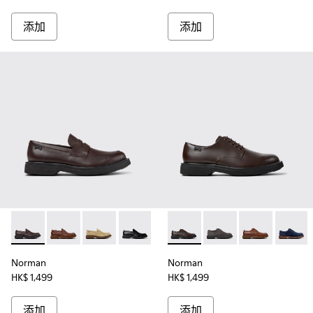
添加
添加
Norman - K101001-005 - 男裝啡色皮鞋。
Norman - K101001-009
Norman - K101001-008
Norman - K101001-001
Norman - K100998-002 
Norman - K100998-0
Norman - K
Norman
Norman
Norman
HK$ 1,499
HK$ 1,499
添加
添加