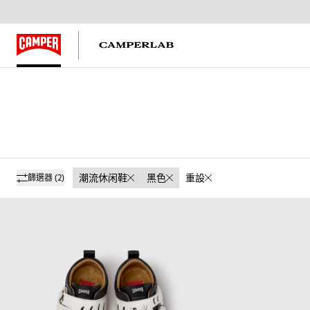
潮流休闲鞋
黑色
重設
篩選器
(2)