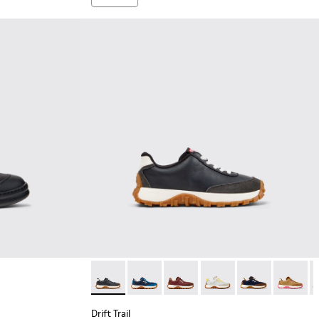
2 - 童裝黑色皮革和磨砂革運動鞋。
1
Drift Trail - K800548-004 - 童裝多
Drift Trail - K800548-032
Drift Trail - K800548-031
Drift Trail - K800548-
Drift Trail - K
Drift Tr
D
Drift Trail