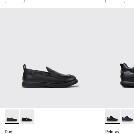
Duet - K800609-001 - 童裝黑色皮革莫卡辛鞋。
Duet - K800609-003 - Black leather shoes for kids
Pelotas -
Pelot
Duet
Pelotas