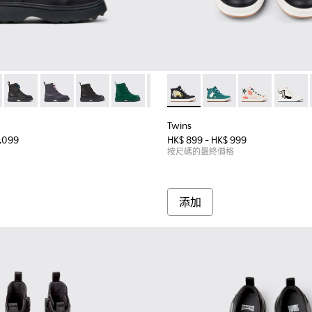
900150-021 - 童裝黑色皮革及踝靴。
 - K900150-020
Norte - K900150-019
Norte - K900150-018
Norte - K900150-017
Norte - K900150-015
Norte - K900150-012 - Black
Twins - K900261-010 
Norte - K900150-011 - Bl
Twins - K900261-013
Norte - K900150-
Twins - K9002
Twins 
Twins
1,099
HK$ 899 - HK$ 999
按尺碼的最終價格
添加