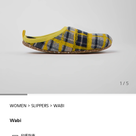
1 / 5
WOMEN
SLIPPERS
WABI
Wabi
尺碼指南