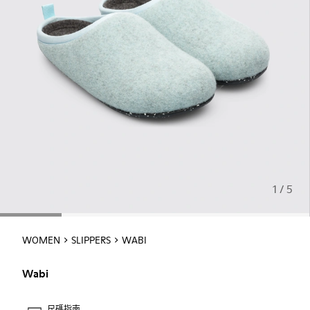
1 / 5
WOMEN
SLIPPERS
WABI
Wabi
尺碼指南