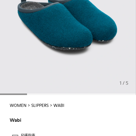
1 / 5
WOMEN
SLIPPERS
WABI
Wabi
尺碼指南