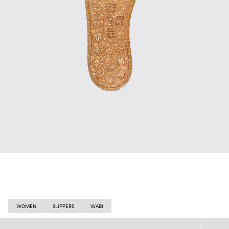
WOMEN
SLIPPERS
WABI