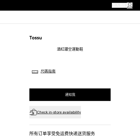
CAMPER 商店
加入我们
我的帳戶
Tossu
酒紅鏤空運動鞋
尺碼指南
通知我
Check in-store availability
所有订单享受免运费快递送货服务