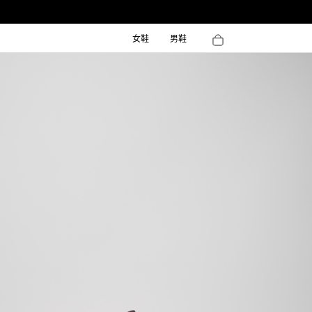
女鞋
男鞋