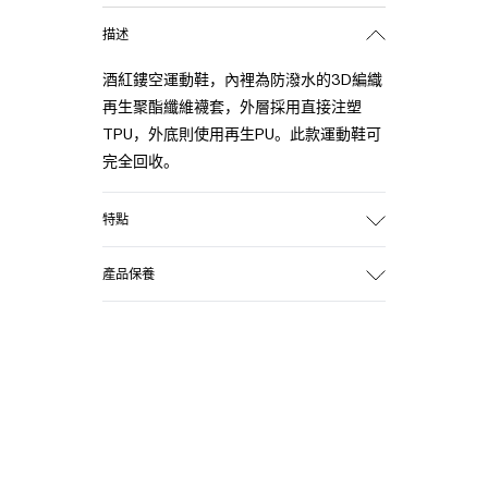
描述
酒紅鏤空運動鞋，內裡為防潑水的3D編織
再生聚酯纖維襪套，外層採用直接注塑
TPU，外底則使用再生PU。此款運動鞋可
完全回收。
特點
鞋面
產品保養
合成織物纖維
顏色
酒紅
鞋底/特色
PU / TPU
鞋墊
PU 可拆卸鞋墊
內襯
80% 織物纖維 (75% 再生聚酯纖維 - 14%