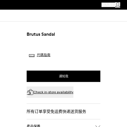
CAMPER 商店
加入我们
我的帳戶
Brutus Sandal
尺碼指南
通知我
Check in-store availability
所有订单享受免运费快递送货服务
產品保養