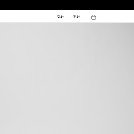
女鞋
男鞋