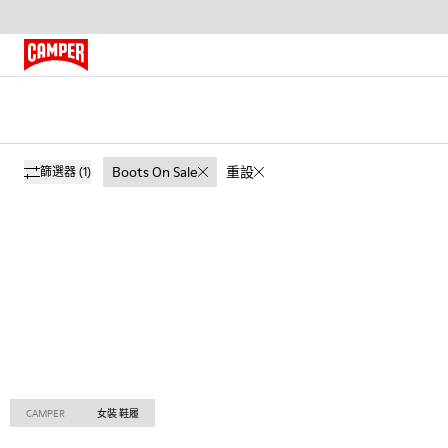
Boots On Sale
重設
篩選器
(1)
CAMPER
女裝 鞋履