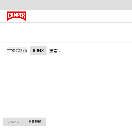
RUN
重設
篩選器
(1)
CAMPER
男裝 鞋履