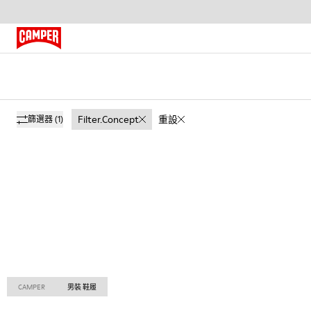
Filter.concept
重設
篩選器
(1)
CAMPER
男裝 鞋履