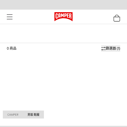
0
商品
篩選器
(1)
CAMPER
男裝 鞋履