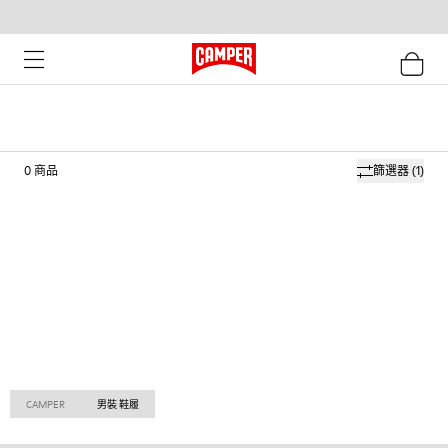
0
商品
篩選器
(1)
CAMPER
男裝 鞋履