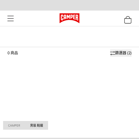
0
商品
篩選器
(2)
CAMPER
男裝 鞋履