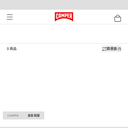
0
商品
篩選器
(1)
CAMPER
童裝 鞋履