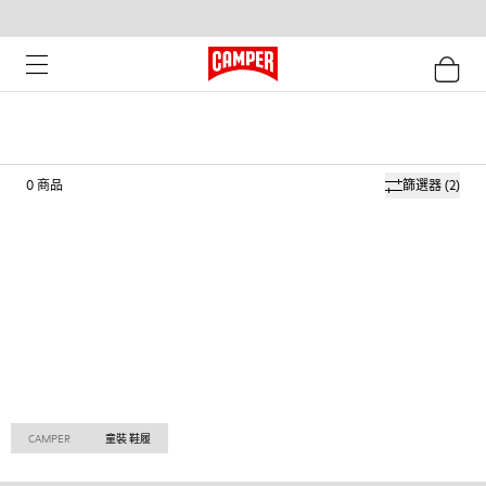
0
商品
篩選器
(2)
CAMPER
童裝 鞋履