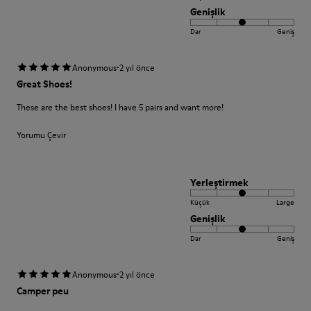
Genişlik
Dar
Geniş
·
Anonymous
2 yıl önce
Great Shoes!
These are the best shoes! I have 5 pairs and want more!
Yorumu Çevir
Yerleştirmek
Küçük
Large
Genişlik
Dar
Geniş
·
Anonymous
2 yıl önce
Camper peu