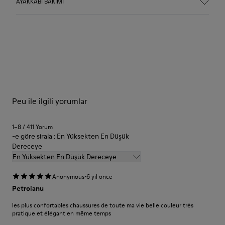
AYAKKABI BAKIMI
Peu ile ilgili yorumlar
1–8 / 411 Yorum
-e göre sirala : En Yüksekten En Düşük
Dereceye
En Yüksekten En Düşük Dereceye
·
Anonymous
6 yıl önce
Petroianu
les plus confortables chaussures de toute ma vie belle couleur très
pratique et élégant en même temps