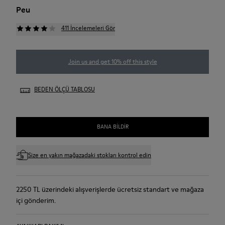
Peu
411 İncelemeleri Gör
Join us and get 10% off this style
BEDEN ÖLÇÜ TABLOSU
BANA BILDIR
Size en yakın mağazadaki stokları kontrol edin
2250 TL üzerindeki alışverişlerde ücretsiz standart ve mağaza
içi gönderim.