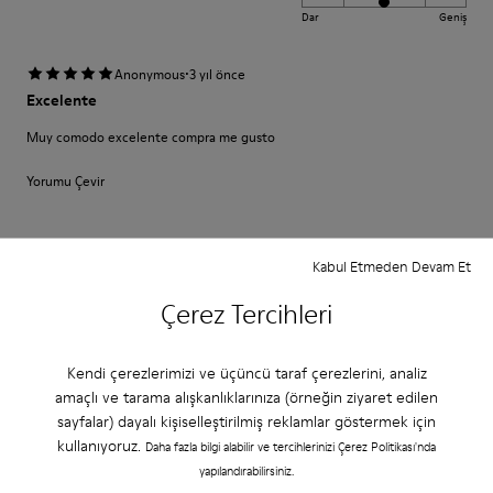
Dar
Geniş
·
Anonymous
3 yıl önce
Excelente
Muy comodo excelente compra me gusto
Yorumu Çevir
Yerleştirmek
Kabul Etmeden Devam Et
Küçük
Large
Çerez Tercihleri
Genişlik
Dar
Geniş
Kendi çerezlerimizi ve üçüncü taraf çerezlerini, analiz
amaçlı ve tarama alışkanlıklarınıza (örneğin ziyaret edilen
·
Anonymous
3 yıl önce
sayfalar) dayalı kişiselleştirilmiş reklamlar göstermek için
Fast wie Barfußlaufen:-)
kullanıyoruz.
Daha fazla bilgi alabilir ve tercihlerinizi Çerez Politikası'nda
Wunderbar bequemer Schuh mit Charakter den ich schon viele Jahre
yapılandırabilirsiniz.
kaufe:-) Anfangs manchmal etwas eng passt sich aber sehr schnell an und