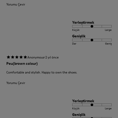
Yorumu Çevir
Yerleştirmek
Küçük
Large
Genişlik
Dar
Geniş
·
Anonymous
2 yıl önce
Peu(brown colour)
Comfortable and stylish. Happy to own the shoes.
Yorumu Çevir
Yerleştirmek
Küçük
Large
Genişlik