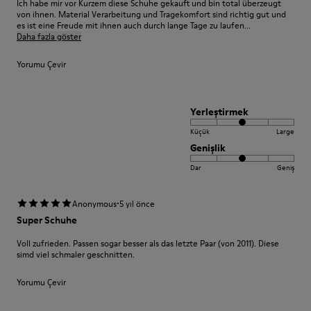
Ich habe mir vor Kurzem diese Schuhe gekauft und bin total überzeugt
von ihnen. Material Verarbeitung und Tragekomfort sind richtig gut und
es ist eine Freude mit ihnen auch durch lange Tage zu laufen...
Daha fazla göster
Yorumu Çevir
Yerleştirmek
Küçük
Large
Genişlik
Dar
Geniş
·
Anonymous
5 yıl önce
Super Schuhe
Voll zufrieden. Passen sogar besser als das letzte Paar (von 2011). Diese
simd viel schmaler geschnitten.
Yorumu Çevir