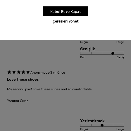
sitzt perfekt.
Kabul Et ve Kapat
Yorumu Çevir
Çerezleri Yönet
Yerleştirmek
Küçük
Large
Genişlik
Dar
Geniş
·
Anonymous
3 yıl önce
Love these shoes
My second pair! Love these shoes and so comfortable.
Yorumu Çevir
Yerleştirmek
Küçük
Large