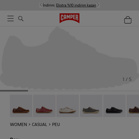
İndirim:
Ekstra %10 indirim kazan
1 / 5
Peu - 20848-274
Peu - 20848-271
Peu - 20848-269
Peu - 20848-268
Peu - 20848-25
Peu -
WOMEN
CASUAL
PEU