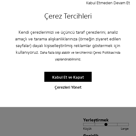
Kabul Etmeden Devam Et
Yorumu Çevir
Çerez Tercihleri
Yerleştirmek
Kendi çerezlerimizi ve üçüncü taraf çerezlerini, analiz
amaçlı ve tarama alışkanlıklarınıza (örneğin ziyaret edilen
Küçük
Large
Genişlik
sayfalar) dayalı kişiselleştirilmiş reklamlar göstermek için
kullanıyoruz.
Daha fazla bilgi alabilir ve tercihlerinizi Çerez Politikası'nda
Dar
Geniş
yapılandırabilirsiniz.
·
Anonymous
3 yıl önce
Love these shoes
Kabul Et ve Kapat
Çerezleri Yönet
My second pair! Love these shoes and so comfortable.
Yorumu Çevir
Yerleştirmek
Küçük
Large
Genişlik