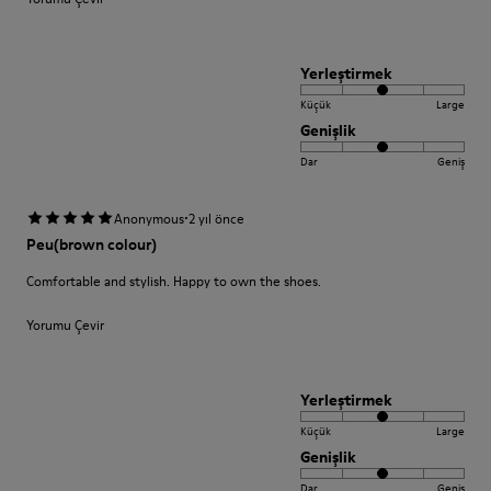
Yerleştirmek
Küçük
Large
Genişlik
Dar
Geniş
·
Anonymous
2 yıl önce
Peu(brown colour)
Comfortable and stylish. Happy to own the shoes.
Yorumu Çevir
Yerleştirmek
Küçük
Large
Genişlik
Dar
Geniş