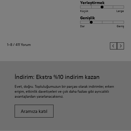
Yerleştirmek
Küçük
Large
Genişlik
Dar
Geniş
1–8 / 411 Yorum
İndirim: Ekstra %10 indirim kazan
Evet, doğru. Topluluğumuzun bir parçası olarak indirimler, erken
erişim, etkinlik davetiyeleri ve çok daha fazlası gibi ayrıcalıklı
avantajlardan yararlanacaksınız.
Aramıza katıl