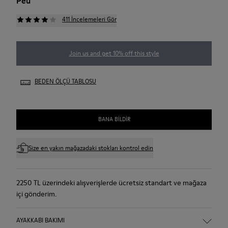
Peu
411 İncelemeleri Gör
Join us and get 10% off this style
BEDEN ÖLÇÜ TABLOSU
BANA BILDIR
Size en yakın mağazadaki stokları kontrol edin
2250 TL üzerindeki alışverişlerde ücretsiz standart ve mağaza
içi gönderim.
AYAKKABI BAKIMI