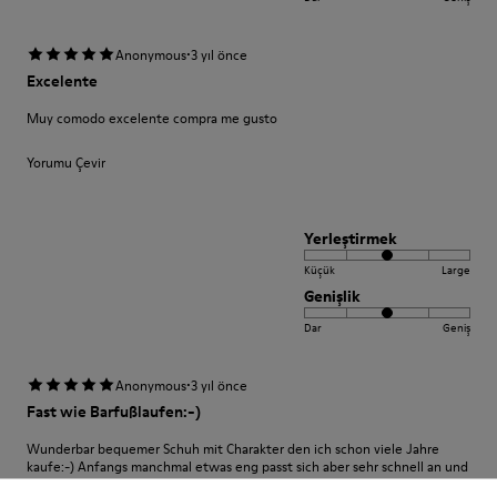
·
Anonymous
3 yıl önce
Excelente
Muy comodo excelente compra me gusto
Yorumu Çevir
Yerleştirmek
Küçük
Large
Genişlik
Dar
Geniş
·
Anonymous
3 yıl önce
Fast wie Barfußlaufen:-)
Wunderbar bequemer Schuh mit Charakter den ich schon viele Jahre
kaufe:-) Anfangs manchmal etwas eng passt sich aber sehr schnell an und
sitzt perfekt.