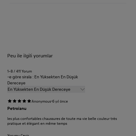
Peu ile ilgili yorumlar
1–8 / 411 Yorum
-e göre sirala : En Yüksekten En Düşük
Dereceye
En Yüksekten En Düşük Dereceye
·
Anonymous
6 yıl önce
Petroianu
les plus confortables chaussures de toute ma vie belle couleur très
pratique et élégant en même temps
Yorumu Çevir