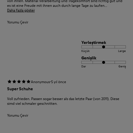
von ihnen. Material Verarbeitung und Tragekomfort sind richtig gut und
es ist eine Freude mit ihnen auch durch lange Tage zu laufen...
Daha fazla göster
Yorumu Çevir
Yerleştirmek
Küçük
Large
Genişlik
Dar
Geniş
·
Anonymous
5 yıl önce
Super Schuhe
Voll zufrieden. Passen sogar besser als das letzte Paar (von 2011). Diese
simd viel schmaler geschnitten.
Yorumu Çevir