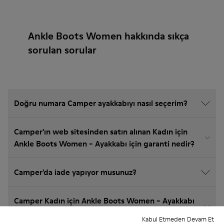
Ankle Boots Women hakkında sıkça
sorulan sorular
Doğru numara Camper ayakkabıyı nasıl seçerim?
Camper'ın web sitesinden satın alınan Kadın için
Ankle Boots Women - Ayakkabı için garanti nedir?
Camper'da iade yapıyor musunuz?
Camper Kadın için Ankle Boots Women - Ayakkabı
için kargo ücreti ne kadar?
Kabul Etmeden Devam Et