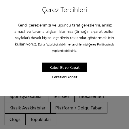
Çerez Tercihleri
Kendi çerezlerimizi ve üçüncü taraf çerezlerini, analiz
amaçlı ve tarama alışkanlıklarınıza (örneğin ziyaret edilen
Diğer Kategoriler
sayfalar) dayalı kişiselleştirilmiş reklamlar göstermek için
kullanıyoruz.
Daha fazla bilgi alabilir ve tercihlerinizi Çerez Politikası'nda
yapılandırabilirsiniz.
Yarım Botlar
Sandaletler
Botlar
Kabul Et ve Kapat
Deri Olmayan
Balerin Modeli
Bağcıklı
Çerezleri Yönet
Düz Tabanlar
Günlük Ayakkabılar
Cırt Cırtlı
Spor Ayakkabılar
Terlikler
mokasenleri
Klasik Ayakkabılar
Platform / Dolgu Taban
Clogs
Topuklular