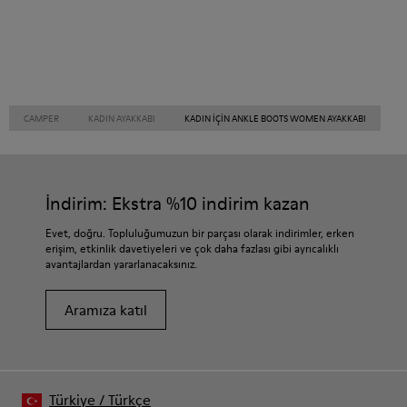
CAMPER
KADIN AYAKKABI
KADIN IÇIN ANKLE BOOTS WOMEN AYAKKABI
İndirim: Ekstra %10 indirim kazan
Evet, doğru. Topluluğumuzun bir parçası olarak indirimler, erken
erişim, etkinlik davetiyeleri ve çok daha fazlası gibi ayrıcalıklı
avantajlardan yararlanacaksınız.
Aramıza katıl
Türkiye
/
Türkçe